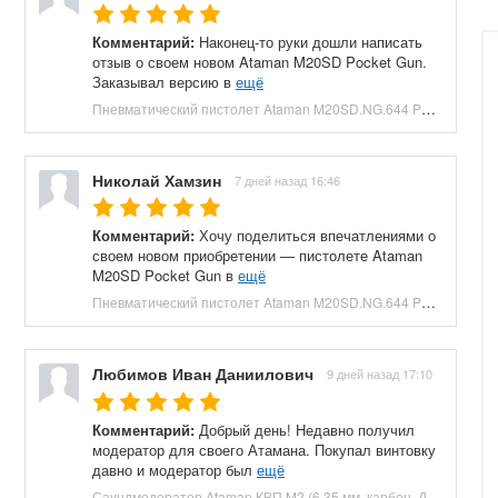
Комментарий:
Наконец-то руки дошли написать
отзыв о своем новом Ataman M20SD Pocket Gun.
Заказывал версию в
ещё
Пневматический пистолет Ataman M20SD.NG.644 Pocket Gun 6.35 мм (приклад, полнотел, бук, зеленый) купить в Москве и СПБ, цена 130000 руб. Доставка по РФ!
Николай Хамзин
7 дней назад 16:46
Комментарий:
Хочу поделиться впечатлениями о
своем новом приобретении — пистолете Ataman
M20SD Pocket Gun в
ещё
Пневматический пистолет Ataman M20SD.NG.644 Pocket Gun 6.35 мм (приклад, полнотел, бук, красный) купить в Москве и СПБ, цена 130000 руб. Доставка по РФ!
Любимов Иван Даниилович
9 дней назад 17:10
Комментарий:
Добрый день! Недавно получил
модератор для своего Атамана. Покупал винтовку
давно и модератор был
ещё
Саундмодератор Ataman КВП M2 (6.35 мм, карбон, ДТК) купить в Москве и СПБ, цена 12210 руб. Доставка по РФ!