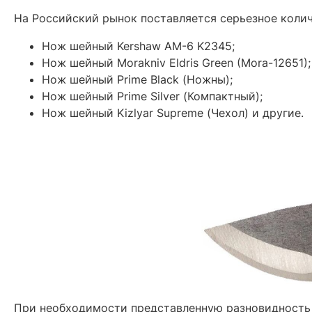
На Российский рынок поставляется серьезное колич
Нож шейный Kershaw AM-6 K2345;
Нож шейный Morakniv Eldris Green (Mora-12651);
Нож шейный Prime Black (Ножны);
Нож шейный Prime Silver (Компактный);
Нож шейный Kizlyar Supreme (Чехол) и другие.
При необходимости представленную разновидность 