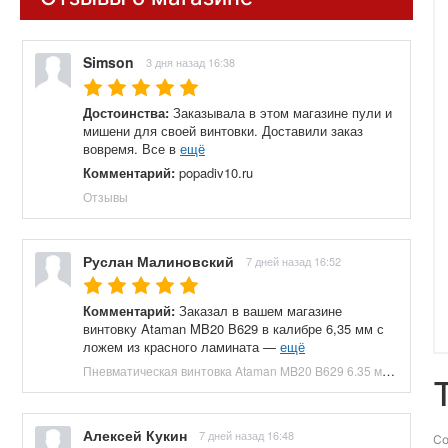
Simson
3 дня назад 16:38
Достоинства:
Заказывала в этом магазине пули и
мишени для своей винтовки. Доставили заказ
вовремя. Все в
ещё
Комментарий:
popadiv10.ru
Отзывы
Руслан Малиновский
7 дней назад 16:52
Комментарий:
Заказал в вашем магазине
винтовку Ataman MB20 B629 в калибре 6,35 мм с
ложем из красного ламината —
ещё
Пневматическая винтовка Ataman MB20 B629 6.35 мм (редуктор, под полнотел, колба, красный ламинат) купить в Москве и СПБ, цена 153100 руб. Доставка по РФ!
Алексей Кукин
7 дней назад 16:48
Со