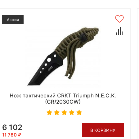
Акция
Нож тактический CRKT Triumph N.E.C.K.
(CR/2030CW)
6 102
В КОРЗИНУ
11 780