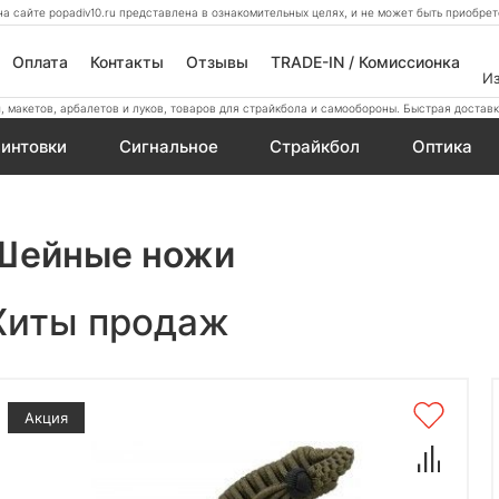
а сайте popadiv10.ru представлена в ознакомительных целях, и не может быть приобр
Оплата
Контакты
Отзывы
TRADE-IN / Комиссионка
И
 макетов, арбалетов и луков, товаров для страйкбола и самообороны. Быстрая доставк
интовки
Сигнальное
Страйкбол
Оптика
Шейные ножи
Хиты продаж
Акция