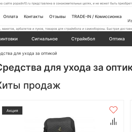
а сайте popadiv10.ru представлена в ознакомительных целях, и не может быть приобр
Оплата
Контакты
Отзывы
TRADE-IN / Комиссионка
И
 макетов, арбалетов и луков, товаров для страйкбола и самообороны. Быстрая доставк
интовки
Сигнальное
Страйкбол
Оптика
дства для ухода за оптикой
Средства для ухода за опти
Хиты продаж
Акция