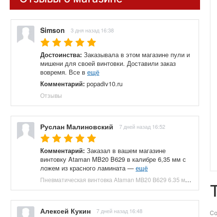
Simson
3 дня назад 16:38
Достоинства:
Заказывала в этом магазине пули и
мишени для своей винтовки. Доставили заказ
вовремя. Все в
ещё
Комментарий:
popadiv10.ru
Отзывы
Руслан Малиновский
7 дней назад 16:52
Комментарий:
Заказал в вашем магазине
винтовку Ataman MB20 B629 в калибре 6,35 мм с
ложем из красного ламината —
ещё
Пневматическая винтовка Ataman MB20 B629 6.35 мм (редуктор, под полнотел, колба, красный ламинат) купить в Москве и СПБ, цена 153100 руб. Доставка по РФ!
Алексей Кукин
7 дней назад 16:48
Со