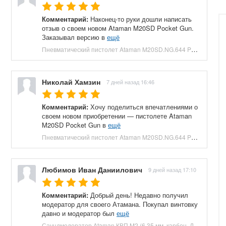
Комментарий:
Наконец-то руки дошли написать
отзыв о своем новом Ataman M20SD Pocket Gun.
Заказывал версию в
ещё
Пневматический пистолет Ataman M20SD.NG.644 Pocket Gun 6.35 мм (приклад, полнотел, бук, зеленый) купить в Москве и СПБ, цена 130000 руб. Доставка по РФ!
Николай Хамзин
7 дней назад 16:46
Комментарий:
Хочу поделиться впечатлениями о
своем новом приобретении — пистолете Ataman
M20SD Pocket Gun в
ещё
Пневматический пистолет Ataman M20SD.NG.644 Pocket Gun 6.35 мм (приклад, полнотел, бук, красный) купить в Москве и СПБ, цена 130000 руб. Доставка по РФ!
Любимов Иван Даниилович
9 дней назад 17:10
Комментарий:
Добрый день! Недавно получил
модератор для своего Атамана. Покупал винтовку
давно и модератор был
ещё
Саундмодератор Ataman КВП M2 (6.35 мм, карбон, ДТК) купить в Москве и СПБ, цена 12210 руб. Доставка по РФ!