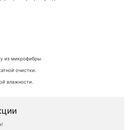
у из микрофибры.​
атной очистки.​
ой влажности.​
кции
м!