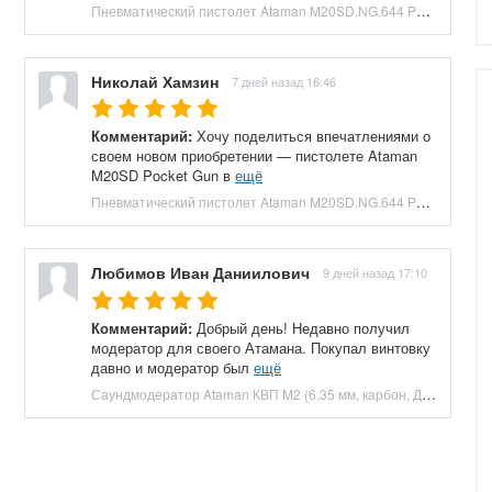
Пневматический пистолет Ataman M20SD.NG.644 Pocket Gun 6.35 мм (приклад, полнотел, бук, зеленый) купить в Москве и СПБ, цена 130000 руб. Доставка по РФ!
Николай Хамзин
7 дней назад 16:46
Комментарий:
Хочу поделиться впечатлениями о
своем новом приобретении — пистолете Ataman
M20SD Pocket Gun в
ещё
Пневматический пистолет Ataman M20SD.NG.644 Pocket Gun 6.35 мм (приклад, полнотел, бук, красный) купить в Москве и СПБ, цена 130000 руб. Доставка по РФ!
Любимов Иван Даниилович
9 дней назад 17:10
Комментарий:
Добрый день! Недавно получил
модератор для своего Атамана. Покупал винтовку
давно и модератор был
ещё
Саундмодератор Ataman КВП M2 (6.35 мм, карбон, ДТК) купить в Москве и СПБ, цена 12210 руб. Доставка по РФ!