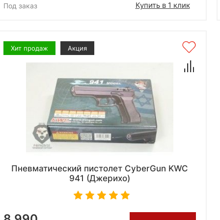
Купить в 1 клик
Под заказ
Хит продаж
Акция
Пневматический пистолет CyberGun KWC
941 (Джерихо)
8 990