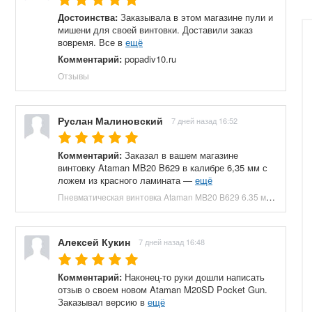
Достоинства:
Заказывала в этом магазине пули и
мишени для своей винтовки. Доставили заказ
вовремя. Все в
ещё
Комментарий:
popadiv10.ru
Отзывы
Руслан Малиновский
7 дней назад 16:52
Комментарий:
Заказал в вашем магазине
винтовку Ataman MB20 B629 в калибре 6,35 мм с
ложем из красного ламината —
ещё
Пневматическая винтовка Ataman MB20 B629 6.35 мм (редуктор, под полнотел, колба, красный ламинат) купить в Москве и СПБ, цена 153100 руб. Доставка по РФ!
Алексей Кукин
7 дней назад 16:48
Комментарий:
Наконец-то руки дошли написать
отзыв о своем новом Ataman M20SD Pocket Gun.
Заказывал версию в
ещё