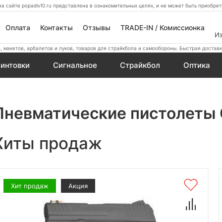
а сайте popadiv10.ru представлена в ознакомительных целях, и не может быть приобр
Оплата
Контакты
Отзывы
TRADE-IN / Комиссионка
И
 макетов, арбалетов и луков, товаров для страйкбола и самообороны. Быстрая доставк
интовки
Сигнальное
Страйкбол
Оптика
Пневматические пистолеты
Хиты продаж
Хит продаж
Акция