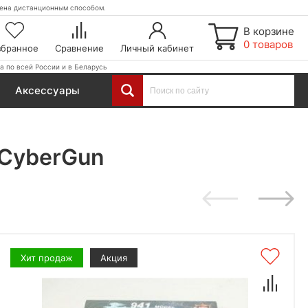
етена дистанционным способом.
В корзине
0 товаров
збранное
Сравнение
Личный кабинет
а по всей России и в Беларусь
Аксессуары
 CyberGun
Хит продаж
Акция