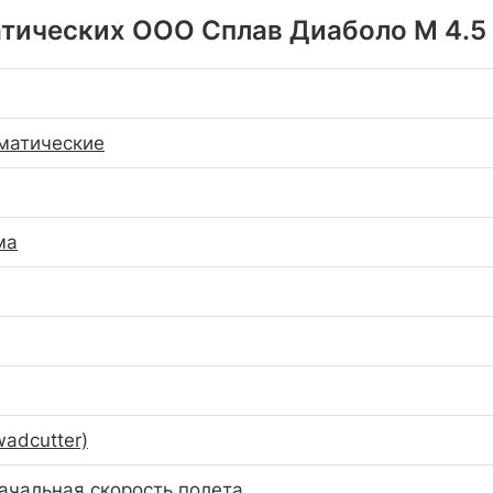
ических ООО Сплав Диаболо М 4.5 мм
матические
ма
adcutter)
ачальная скорость полета