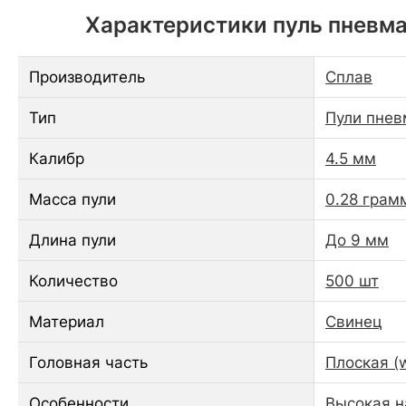
Характеристики пуль пневмат
Производитель
Сплав
Тип
Пули пнев
Калибр
4.5 мм
Масса пули
0.28 грам
Длина пули
До 9 мм
Количество
500 шт
Материал
Свинец
Головная часть
Плоская (w
Особенности
Высокая н