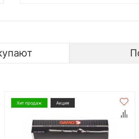
купают
П
Хит продаж
Акция