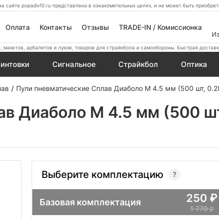
а сайте popadiv10.ru представлена в ознакомительных целях, и не может быть приобр
Оплата
Контакты
Отзывы
TRADE-IN / Комиссионка
И
 макетов, арбалетов и луков, товаров для страйкбола и самообороны. Быстрая доставк
интовки
Сигнальное
Страйкбол
Оптика
лав
Пули пневматические Сплав Диаболо М 4.5 мм (500 шт, 0.28
 Диаболо М 4.5 мм (500 шт,
Выберите комплектацию
250
Базовая комплектация
1 770