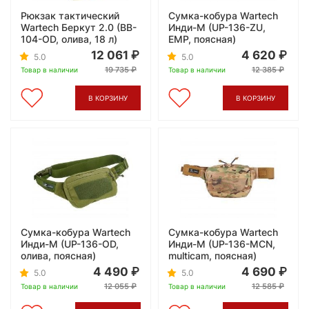
Рюкзак тактический
Сумка-кобура Wartech
Wartech Беркут 2.0 (BB-
Инди-М (UP-136-ZU,
104-OD, олива, 18 л)
ЕМР, поясная)
12 061
4 620
5.0
5.0
19 735
12 385
Товар в наличии
Товар в наличии
В КОРЗИНУ
В КОРЗИНУ
Сумка-кобура Wartech
Сумка-кобура Wartech
Инди-М (UP-136-OD,
Инди-М (UP-136-MCN,
олива, поясная)
multicam, поясная)
4 490
4 690
5.0
5.0
12 055
12 585
Товар в наличии
Товар в наличии