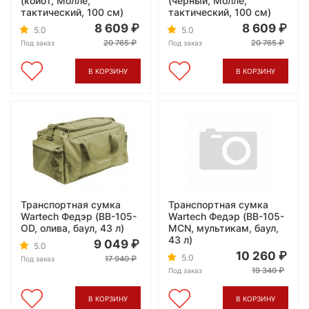
(койот, Молле,
(черный, Молле,
тактический, 100 см)
тактический, 100 см)
8 609
8 609
5.0
5.0
20 765
20 765
Под заказ
Под заказ
В КОРЗИНУ
В КОРЗИНУ
Транспортная сумка
Транспортная сумка
Wartech Федэр (BB-105-
Wartech Федэр (BB-105-
OD, олива, баул, 43 л)
MCN, мультикам, баул,
43 л)
9 049
5.0
10 260
5.0
17 940
Под заказ
19 340
Под заказ
В КОРЗИНУ
В КОРЗИНУ