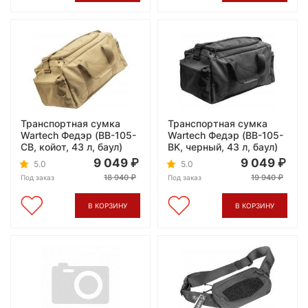
Транспортная сумка
Транспортная сумка
Wartech Федэр (BB-105-
Wartech Федэр (BB-105-
CB, койот, 43 л, баул)
BK, черный, 43 л, баул)
9 049
9 049
5.0
5.0
18 940
19 940
Под заказ
Под заказ
В КОРЗИНУ
В КОРЗИНУ