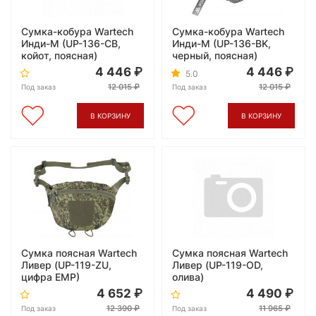
Сумка-кобура Wartech
Сумка-кобура Wartech
Инди-М (UP-136-CB,
Инди-М (UP-136-BK,
койот, поясная)
черный, поясная)
4 446
4 446
5.0
12 015
12 015
Под заказ
Под заказ
В КОРЗИНУ
В КОРЗИНУ
Сумка поясная Wartech
Сумка поясная Wartech
Ливер (UP-119-ZU,
Ливер (UP-119-OD,
цифра ЕМР)
олива)
4 652
4 490
12 390
11 965
Под заказ
Под заказ