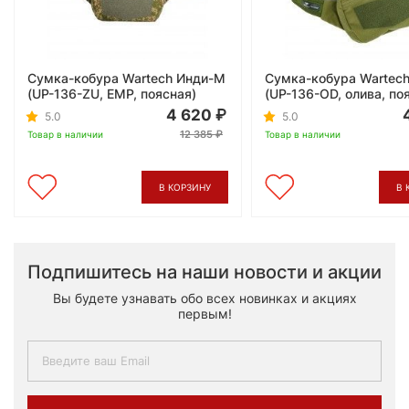
Сумка-кобура Wartech Инди-М
Сумка-кобура Wartec
(UP-136-ZU, ЕМР, поясная)
(UP-136-OD, олива, по
4 620
5.0
5.0
12 385
Товар в наличии
Товар в наличии
В КОРЗИНУ
В 
Подпишитесь на наши новости и акции
Вы будете узнавать обо всех новинках и акциях
первым!