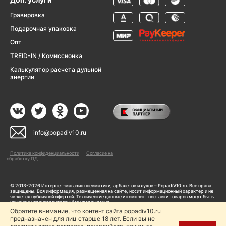
Гравировка
Подарочная упаковка
Опт
TREID-IN / Комиссионка
Калькулятор расчета дульной
энергии
info@popadiv10.ru
Политика конфиденциальности
Согласие на
обработку ПД
© 2013-2026 Интернет-магазин пневматики, арбалетов и луков – PopadiV10.ru. Все права
защищены. Вся информация, размещенная на сайте, носит информационный характер и не
является публичной офертой. Технические данные и комплект поставки товаров могут быть
изменены производителем без уведомления
ИП Жарук Александр Сергеевич, ОГРНИП: 314504704200042
Обратите внимание, что контент сайта popadiv10.ru
Пользуясь сайтом Popadiv10.ru, пользователь автоматически соглашается с условиями,
предназначен для лиц старше 18 лет. Если вы не
прописанными в
Политике конфиденциальности