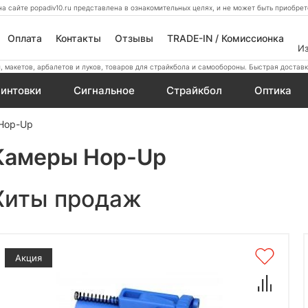
а сайте popadiv10.ru представлена в ознакомительных целях, и не может быть приобр
Оплата
Контакты
Отзывы
TRADE-IN / Комиссионка
И
 макетов, арбалетов и луков, товаров для страйкбола и самообороны. Быстрая доставк
интовки
Сигнальное
Страйкбол
Оптика
Hop-Up
Камеры Hop-Up
Хиты продаж
Акция