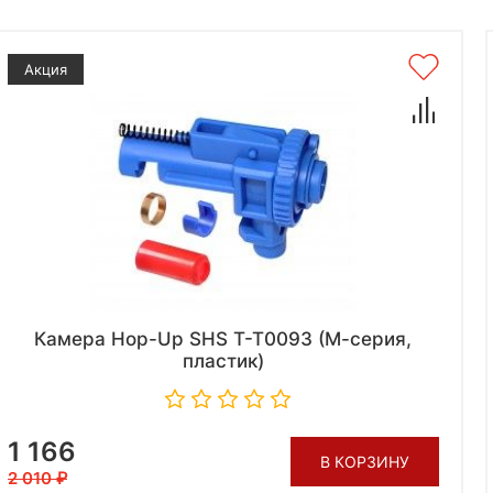
Акция
Камера Hop-Up SHS T-T0093 (М-серия,
пластик)
1 166
В КОРЗИНУ
2 010