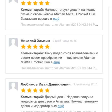
Комментарий:
Наконец-то руки дошли написать
отзыв о своем новом Ataman M20SD Pocket Gun.
Заказывал версию в
ещё
Пневматический пистолет Ataman M20SD.NG.644 Pocket Gun 6.35 мм (приклад, полнотел, бук, зеленый) купить в Москве и СПБ, цена 130000 руб. Доставка по РФ!
Николай Хамзин
7 дней назад 16:46
Комментарий:
Хочу поделиться впечатлениями о
своем новом приобретении — пистолете Ataman
M20SD Pocket Gun в
ещё
Пневматический пистолет Ataman M20SD.NG.644 Pocket Gun 6.35 мм (приклад, полнотел, бук, красный) купить в Москве и СПБ, цена 130000 руб. Доставка по РФ!
Любимов Иван Даниилович
9 дней назад 17:10
Комментарий:
Добрый день! Недавно получил
модератор для своего Атамана. Покупал винтовку
давно и модератор был
ещё
Саундмодератор Ataman КВП M2 (6.35 мм, карбон, ДТК) купить в Москве и СПБ, цена 12210 руб. Доставка по РФ!