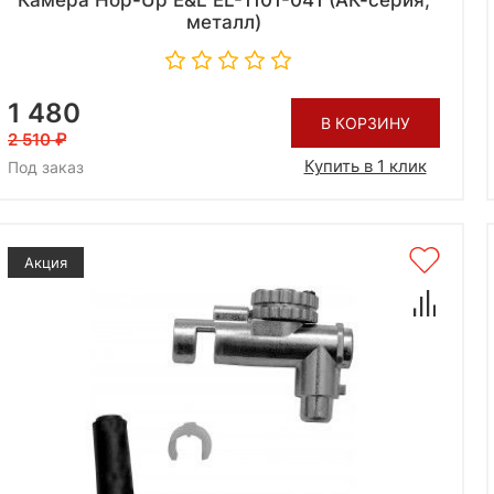
Камера Hop-Up E&L EL-1101-041 (АК-серия,
металл)
1 480
В КОРЗИНУ
2 510
Купить в 1 клик
Под заказ
Акция