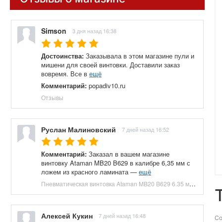
Simson
3 дня назад 16:38
Достоинства:
Заказывала в этом магазине пули и
мишени для своей винтовки. Доставили заказ
вовремя. Все в
ещё
Комментарий:
popadiv10.ru
Отзывы
Руслан Малиновский
7 дней назад 16:52
Комментарий:
Заказал в вашем магазине
винтовку Ataman MB20 B629 в калибре 6,35 мм с
ложем из красного ламината —
ещё
Пневматическая винтовка Ataman MB20 B629 6.35 мм (редуктор, под полнотел, колба, красный ламинат) купить в Москве и СПБ, цена 153100 руб. Доставка по РФ!
Алексей Кукин
7 дней назад 16:48
Со