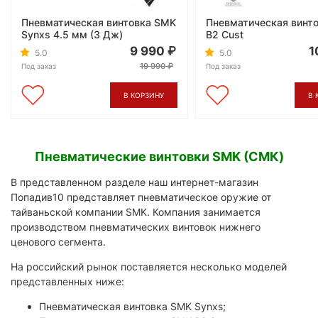
Пневматическая винтовка SMK
Пневматическая винт
Synxs 4.5 мм (3 Дж)
B2 Cust
9 990
1
5.0
5.0
19 990
Под заказ
Под заказ
В КОРЗИНУ
В 
Пневматические винтовки SMK (СМК)
В представленном разделе наш интернет-магазин
Попадив10 представляет пневматическое оружие от
тайваньской компании SMK. Компания занимается
производством пневматических винтовок нижнего
ценового сегмента.
На российский рынок поставляется несколько моделей
представленных ниже:
Пневматическая винтовка SMK Synxs;