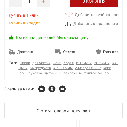
1
В КОРЗИНУ
Добавить в избранное
Купить в 1 клик
Купить в кредит
Добавить к сравнению
Вы нашли дешевле? Мы снизим цену
Доставка
Оплата
Гарантия
Теги:
Набор
для чистки
Coral
Корал
BH-CK02
ВН-СК02
БХ-
ЦК02
64 предмета
4.5-19.5 мм
универсальный
кейс
ерш
пуховка
щетинный
войлочные
тряпки
вишер
Следи за нами:
С этим товаром покупают