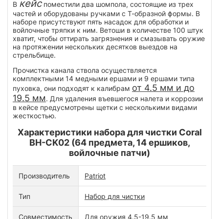
кейс
В
поместили два шомпола, состоящие из трех
частей и оборудованы ручками с Т-образной формы. В
наборе присутствуют пять насадок для обработки и
войлочные тряпки к ним. Ветоши в количестве 100 штук
хватит, чтобы оттирать загрязнения и смазывать оружие
на протяжении нескольких десятков выездов на
стрельбище.
Прочистка канала ствола осуществляется
комплектными 14 медными ершами и 9 ершами типа
от 4.5 мм и до
пуховка, они подходят к калибрам
19.5 мм
. Для удаления въевшегося налета и коррозии
в кейсе предусмотрены щетки с несколькими видами
жесткостью.
Характеристики набора для чистки Coral
BH-CK02 (64 предмета, 14 ершиков,
войлочные патчи)
Производитель
Patriot
Тип
Набор для чистки
Совместимость
Для оружия 4.5-19.5 мм