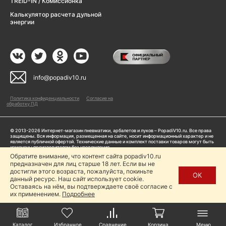
TREID-IN / Комиссионка
Калькулятор расчета дульной
энергии
info@popadiv10.ru
Политика конфиденциальности
Согласие на
обработку ПД
© 2013-2026 Интернет-магазин пневматики, арбалетов и луков – PopadiV10.ru. Все права
защищены. Вся информация, размещенная на сайте, носит информационный характер и не
является публичной офертой. Технические данные и комплект поставки товаров могут быть
изменены производителем без уведомления
ИП Жарук Александр Сергеевич, ОГРНИП: 314504704200042
Обратите внимание, что контент сайта popadiv10.ru
Пользуясь сайтом Popadiv10.ru, пользователь автоматически соглашается с условиями,
предназначен для лиц старше 18 лет. Если вы не
прописанными в
Политике конфиденциальности
достигли этого возраста, пожалуйста, покиньте
ОК
данный ресурс. Наш сайт использует cookie.
Копирование любой информации (тексты, фото, видео и др.) с сайта Popadiv10 запрещено,
за исключением наличия письменного согласия администрации сайта Popadiv10.
Оставаясь на нём, вы подтверждаете своё согласие с
их применением.
Подробнее
Каталог
Избранное
Сравнение
Корзина
Меню