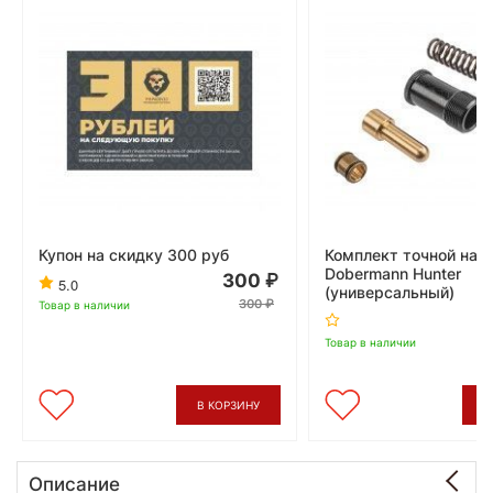
Купон на скидку 300 руб
Комплект точной нас
Dobermann Hunter
300
5.0
(универсальный)
300
Товар в наличии
Товар в наличии
В КОРЗИНУ
В
Описание