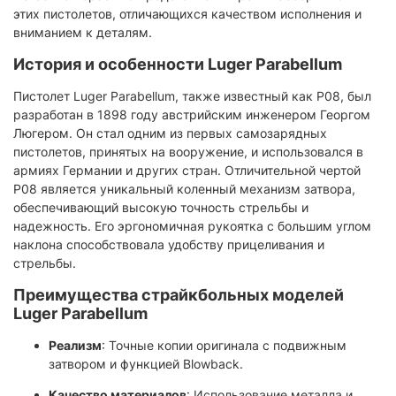
этих пистолетов, отличающихся качеством исполнения и
вниманием к деталям.​
История и особенности Luger Parabellum
Пистолет Luger Parabellum, также известный как P08, был
разработан в 1898 году австрийским инженером Георгом
Люгером. Он стал одним из первых самозарядных
пистолетов, принятых на вооружение, и использовался в
армиях Германии и других стран. Отличительной чертой
P08 является уникальный коленный механизм затвора,
обеспечивающий высокую точность стрельбы и
надежность. Его эргономичная рукоятка с большим углом
наклона способствовала удобству прицеливания и
стрельбы.
Преимущества страйкбольных моделей
Luger Parabellum
Реализм
: Точные копии оригинала с подвижным
затвором и функцией Blowback.​
Качество материалов
: Использование металла и