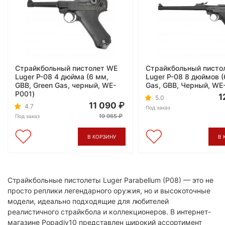
Страйкбольный пистолет WE
Страйкбольный писто
Luger P-08 4 дюйма (6 мм,
Luger P-08 8 дюймов (
GBB, Green Gas, черный, WE-
Gas, GBB, Черный, WE
P001)
1
5.0
11 090
4.7
Под заказ
19 965
Под заказ
В КОРЗИНУ
В 
Страйкбольные пистолеты Luger Parabellum (P08) — это не
просто реплики легендарного оружия, но и высокоточные
модели, идеально подходящие для любителей
реалистичного страйкбола и коллекционеров. В интернет-
магазине Popadiv10 представлен широкий ассортимент