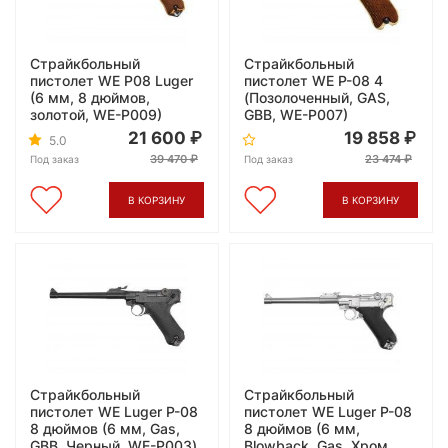
Страйкбольный
Страйкбольный
пистолет WE P08 Luger
пистолет WE P-08 4
(6 мм, 8 дюймов,
(Позолоченный, GAS,
золотой, WE-P009)
GBB, WE-P007)
21 600
19 858
5.0
39 470
23 474
Под заказ
Под заказ
В КОРЗИНУ
В КОРЗИНУ
Страйкбольный
Страйкбольный
пистолет WE Luger P-08
пистолет WE Luger P-08
8 дюймов (6 мм, Gas,
8 дюймов (6 мм,
GBB, Черный, WE-P003)
Blowback, Gas, Хром,