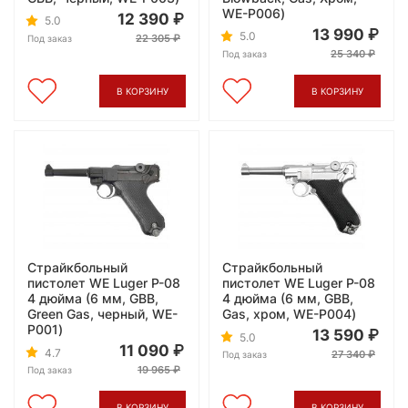
WE-P006)
12 390
5.0
13 990
5.0
22 305
Под заказ
25 340
Под заказ
В КОРЗИНУ
В КОРЗИНУ
Страйкбольный
Страйкбольный
пистолет WE Luger P-08
пистолет WE Luger P-08
4 дюйма (6 мм, GBB,
4 дюйма (6 мм, GBB,
Green Gas, черный, WE-
Gas, хром, WE-P004)
P001)
13 590
5.0
11 090
4.7
27 340
Под заказ
19 965
Под заказ
В КОРЗИНУ
В КОРЗИНУ