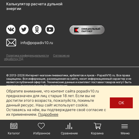
Калькулятор расчета дульной
энергии
info@popadiv10.ru
Политика конфиденциальности
Согласие на
обработку ПД
© 2013-2026 Интернет-магазин пневматики, арбалетов и луков – PopadiV10.ru. Все права
защищены. Вся информация, размещенная на сайте, носит информационный характер и не
является публичной офертой. Технические данные и комплект поставки товаров могут быть
изменены производителем без уведомления
ИП Жарук Александр Сергеевич, ОГРНИП: 314504704200042
Обратите внимание, что контент сайта popadiv10.ru
Пользуясь сайтом Popadiv10.ru, пользователь автоматически соглашается с условиями,
предназначен для лиц старше 18 лет. Если вы не
прописанными в
Политике конфиденциальности
достигли этого возраста, пожалуйста, покиньте
ОК
данный ресурс. Наш сайт использует cookie.
Копирование любой информации (тексты, фото, видео и др.) с сайта Popadiv10 запрещено,
за исключением наличия письменного согласия администрации сайта Popadiv10.
Оставаясь на нём, вы подтверждаете своё согласие с
их применением.
Подробнее
Каталог
Избранное
Сравнение
Корзина
Меню