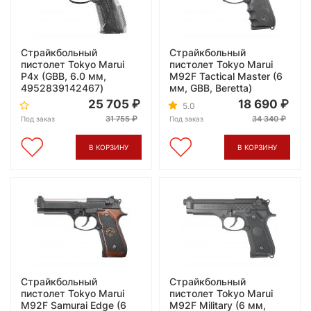
Страйкбольный
Страйкбольный
пистолет Tokyo Marui
пистолет Tokyo Marui
P4x (GBB, 6.0 мм,
M92F Tactical Master (6
4952839142467)
мм, GBB, Beretta)
25 705
18 690
5.0
31 755
34 340
Под заказ
Под заказ
В КОРЗИНУ
В КОРЗИНУ
Страйкбольный
Страйкбольный
пистолет Tokyo Marui
пистолет Tokyo Marui
M92F Samurai Edge (6
M92F Military (6 мм,