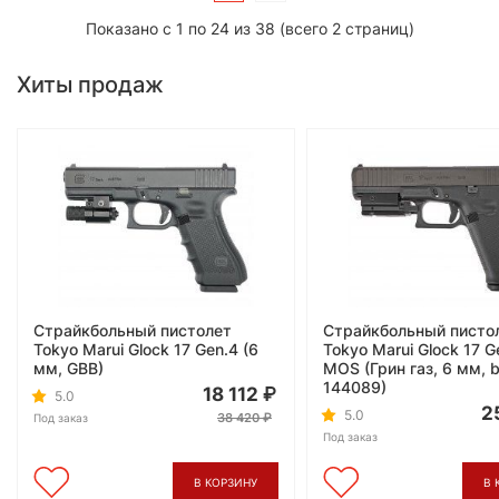
Показано с 1 по 24 из 38 (всего 2 страниц)
Хиты продаж
Страйкбольный пистолет
Страйкбольный писто
Tokyo Marui Glock 17 Gen.4 (6
Tokyo Marui Glock 17 G
мм, GBB)
MOS (Грин газ, 6 мм, b
144089)
18 112
5.0
2
5.0
38 420
Под заказ
Под заказ
В КОРЗИНУ
В 