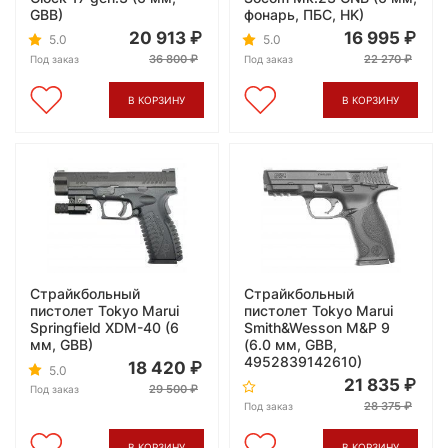
GBB)
фонарь, ПБС, HK)
20 913
16 995
5.0
5.0
36 800
22 270
Под заказ
Под заказ
В КОРЗИНУ
В КОРЗИНУ
Страйкбольный
Страйкбольный
пистолет Tokyo Marui
пистолет Tokyo Marui
Springfield XDM-40 (6
Smith&Wesson M&P 9
мм, GBB)
(6.0 мм, GBB,
4952839142610)
18 420
5.0
21 835
29 500
Под заказ
28 375
Под заказ
В КОРЗИНУ
В КОРЗИНУ