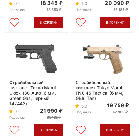
18 345
20 090
5.0
5.0
38 350
35 185
Под заказ
Под заказ
В КОРЗИНУ
В КОРЗИНУ
Страйкбольный
Страйкбольный
пистолет Tokyo Marui
пистолет Tokyo Marui
Glock 18C Auto (6 мм,
FNX-45 Tactical (6 мм,
Green Gas, черный,
GBB, Tan)
142443)
19 759
5.0
21 990
5.0
42 960
Под заказ
35 185
Под заказ
В КОРЗИНУ
В КОРЗИНУ