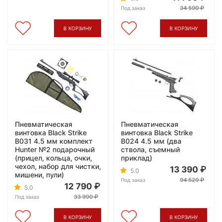
34 590
Под заказ
В КОРЗИНУ
В КОРЗИНУ
Пневматическая
Пневматическая
винтовка Black Strike
винтовка Black Strike
B031 4.5 мм комплект
B024 4.5 мм (два
Hunter №2 подарочный
ствола, съемный
(прицел, кольца, очки,
приклад)
чехол, набор для чистки,
13 390
5.0
мишени, пули)
94 520
Под заказ
12 790
5.0
33 990
Под заказ
В КОРЗИНУ
В КОРЗИНУ