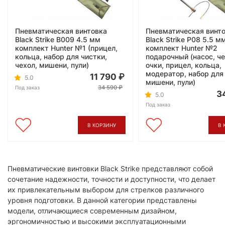
Пневматическая винтовка
Пневматическая винт
Black Strike B009 4.5 мм
Black Strike P08 5.5 м
комплект Hunter №1 (прицел,
комплект Hunter №2
кольца, набор для чистки,
подарочный (насос, че
чехол, мишени, пули)
очки, прицел, кольца,
модератор, набор для
11 790
5.0
мишени, пули)
34 590
Под заказ
3
5.0
Под заказ
В КОРЗИНУ
В 
​Пневматические винтовки Black Strike представляют собой
сочетание надежности, точности и доступности, что делает
их привлекательным выбором для стрелков различного
уровня подготовки. В данной категории представлены
модели, отличающиеся современным дизайном,
эргономичностью и высокими эксплуатационными