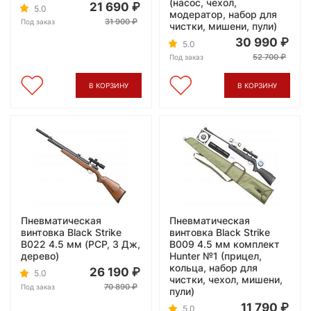
(насос, чехол,
21 690
5.0
модератор, набор для
31 900
Под заказ
чистки, мишени, пули)
30 990
5.0
52 700
Под заказ
В КОРЗИНУ
В КОРЗИНУ
Пневматическая
Пневматическая
винтовка Black Strike
винтовка Black Strike
B022 4.5 мм (PCP, 3 Дж,
B009 4.5 мм комплект
дерево)
Hunter №1 (прицел,
кольца, набор для
26 190
5.0
чистки, чехол, мишени,
70 890
Под заказ
пули)
11 790
5.0