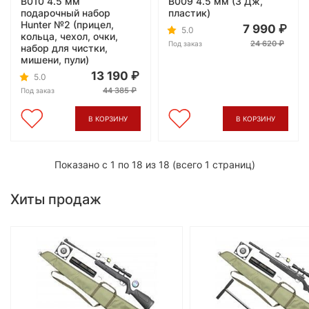
B010 4.5 мм
B009 4.5 мм (3 Дж,
подарочный набор
пластик)
Hunter №2 (прицел,
7 990
5.0
кольца, чехол, очки,
24 620
Под заказ
набор для чистки,
мишени, пули)
13 190
5.0
44 385
Под заказ
В КОРЗИНУ
В КОРЗИНУ
Показано с 1 по 18 из 18 (всего 1 страниц)
Хиты продаж