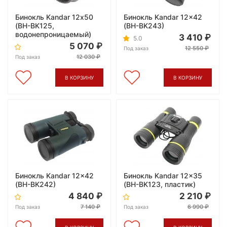
Бинокль Kandar 12х50
Бинокль Kandar 12x42
(BH-BK125,
(BH-BK243)
водонепроницаемый)
3 410
5.0
5 070
12 550
Под заказ
12 030
Под заказ
В КОРЗИНУ
В КОРЗИНУ
Бинокль Kandar 12x42
Бинокль Kandar 12x35
(BH-BK242)
(BH-BK123, пластик)
4 840
2 210
7 140
6 990
Под заказ
Под заказ