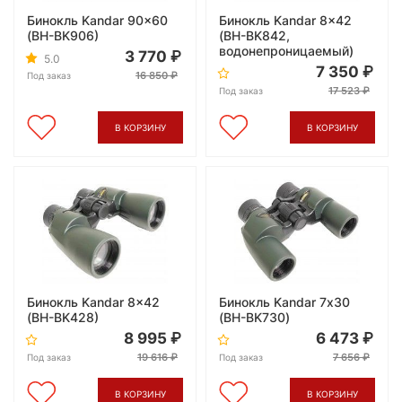
Бинокль Kandar 90x60
Бинокль Kandar 8x42
(BH-BK906)
(BH-BK842,
водонепроницаемый)
3 770
5.0
7 350
16 850
Под заказ
17 523
Под заказ
В КОРЗИНУ
В КОРЗИНУ
Бинокль Kandar 8x42
Бинокль Kandar 7х30
(BH-BK428)
(BH-BK730)
8 995
6 473
19 616
7 656
Под заказ
Под заказ
В КОРЗИНУ
В КОРЗИНУ