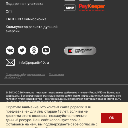
Подарочная упаковка
Опт
TREID-IN / Комиссионка
Калькулятор расчета дульной
энергии
info@popadiv10.ru
Политика конфиденциальности
Согласие на
обработку ПД
© 2013-2026 Интернет-магазин пневматики, арбалетов и луков – PopadiV10.ru. Все права
защищены. Вся информация, размещенная на сайте, носит информационный характер и не
является публичной офертой. Технические данные и комплект поставки товаров могут быть
изменены производителем без уведомления
ИП Жарук Александр Сергеевич, ОГРНИП: 314504704200042
Обратите внимание, что контент сайта popadiv10.ru
Пользуясь сайтом Popadiv10.ru, пользователь автоматически соглашается с условиями,
предназначен для лиц старше 18 лет. Если вы не
прописанными в
Политике конфиденциальности
достигли этого возраста, пожалуйста, покиньте
ОК
данный ресурс. Наш сайт использует cookie.
Копирование любой информации (тексты, фото, видео и др.) с сайта Popadiv10 запрещено,
за исключением наличия письменного согласия администрации сайта Popadiv10.
Оставаясь на нём, вы подтверждаете своё согласие с