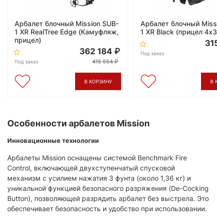
Арбалет блочный Mission SUB-
Арбалет блочный Miss
1 XR RealTree Edge (Камуфляж,
1 XR Black (прицел 4х3
прицел)
31
362 184
Под заказ
415 554
Под заказ
В КОРЗИНУ
В 
Особенности арбалетов Mission
Инновационные технологии
Арбалеты Mission оснащены системой Benchmark Fire
Control, включающей двухступенчатый спусковой
механизм с усилием нажатия 3 фунта (около 1,36 кг) и
уникальной функцией безопасного разряжения (De-Cocking
Button), позволяющей разрядить арбалет без выстрела. Это
обеспечивает безопасность и удобство при использовании.