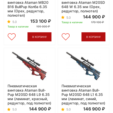
винтовка Ataman MB20
винтовка Ataman M20SD
B16 BullPup Колба 6.35
648 W 6.35 мм (Орех,
мм (Орех, редуктор,
редуктор, полнотел)
полнотел)
144 900
5.0
153 100
5.0
179 100
Товар в наличии
195 000
Товар в наличии
В КОРЗИНУ
В КОРЗИНУ
Пневматическая
Пневматическая
винтовка Ataman Bull-
винтовка Ataman Bull-
Pup M20SD 648 L9 6.35
Pup M20SD 648 L1 6.35
мм (ламинат, красный,
мм (ламинат, синий,
редуктор, под полнотел)
редуктор, под полнотел)
144 900
146 900
5.0
5.0