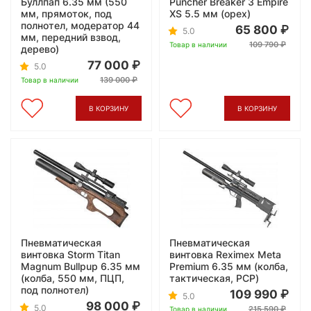
Буллпап 6.35 мм (550
Puncher Breaker 3 Empire
мм, прямоток, под
XS 5.5 мм (орех)
полнотел, модератор 44
65 800
5.0
мм, передний взвод,
109 790
Товар в наличии
дерево)
77 000
5.0
139 000
Товар в наличии
В КОРЗИНУ
В КОРЗИНУ
Пневматическая
Пневматическая
винтовка Storm Titan
винтовка Reximex Meta
Magnum Bullpup 6.35 мм
Premium 6.35 мм (колба,
(колба, 550 мм, ПЦП,
тактическая, PCP)
под полнотел)
109 990
5.0
98 000
5.0
215 590
Товар в наличии