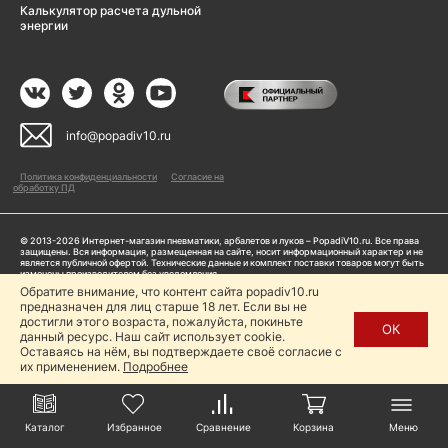
Калькулятор расчета дульной
энергии
info@popadiv10.ru
Политика конфиденциальности
Согласие на
обработку ПД
© 2013-2026 Интернет-магазин пневматики, арбалетов и луков – PopadiV10.ru. Все права
защищены. Вся информация, размещенная на сайте, носит информационный характер и не
является публичной офертой. Технические данные и комплект поставки товаров могут быть
изменены производителем без уведомления
ИП Жарук Александр Сергеевич, ОГРНИП: 314504704200042
Обратите внимание, что контент сайта popadiv10.ru
Пользуясь сайтом Popadiv10.ru, пользователь автоматически соглашается с условиями,
предназначен для лиц старше 18 лет. Если вы не
прописанными в
Политике конфиденциальности
достигли этого возраста, пожалуйста, покиньте
ОК
данный ресурс. Наш сайт использует cookie.
Копирование любой информации (тексты, фото, видео и др.) с сайта Popadiv10 запрещено,
за исключением наличия письменного согласия администрации сайта Popadiv10.
Оставаясь на нём, вы подтверждаете своё согласие с
их применением.
Подробнее
Каталог
Избранное
Сравнение
Корзина
Меню