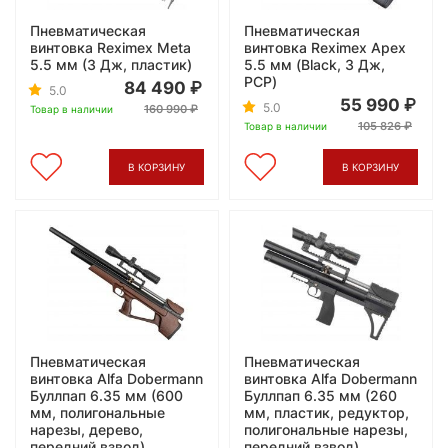
Пневматическая
Пневматическая
винтовка Reximex Meta
винтовка Reximex Apex
5.5 мм (3 Дж, пластик)
5.5 мм (Black, 3 Дж,
PCP)
84 490
5.0
55 990
5.0
160 990
Товар в наличии
105 826
Товар в наличии
В КОРЗИНУ
В КОРЗИНУ
Пневматическая
Пневматическая
винтовка Alfa Dobermann
винтовка Alfa Dobermann
Буллпап 6.35 мм (600
Буллпап 6.35 мм (260
мм, полигональные
мм, пластик, редуктор,
нарезы, дерево,
полигональные нарезы,
передний взвод)
передний взвод)