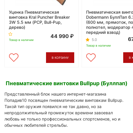
Уценка Пневматическая
Пневматическая винто
винтовка Kral Puncher Breaker
Dobermann БуллПап 6
3W 5.5 мм (PCP, Bull-Pup,
(600 мм, прямоток, п
дерево)
полнотел, модератор 
передний взвод)
44 990
6
5.0
Товар в наличии
Товар в наличии
В КОРЗИНУ
В 
Пневматические винтовки Bullpup (Буллпап)
Представленный блок нашего интернет-магазина
Попадив10 посвящен пневматическим винтовкам Bullpup.
Такой тип оружия появился не так давно, но за
непродолжительный промежуток времени завоевал
любовь не только профессиональных спортсменов, но и
обычных любителей стрельбы.