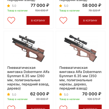
77 000
58 000
5.0
5.0
154 690
78 320
Товар в наличии
Товар в наличии
В КОРЗИНУ
В КОРЗИНУ
Пневматическая
Пневматическая
винтовка Dobermann Alfa
винтовка Alfa Dobermann
Буллпап 6.35 мм (260
Буллпап 6.35 мм (350
мм, полигональные
мм, полигональные
нарезы, передний взвод,
нарезы, дерево,
дерево)
передний взвод)
62 000
70 000
5.0
5.0
89 600
106 579
Товар в наличии
Товар в наличии