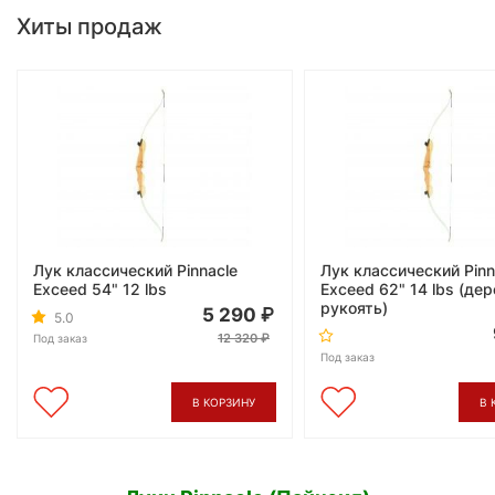
Хиты продаж
Лук классический Pinnacle
Лук классический Pinn
Exceed 54" 12 lbs
Exceed 62" 14 lbs (де
рукоять)
5 290
5.0
12 320
Под заказ
Под заказ
В КОРЗИНУ
В 