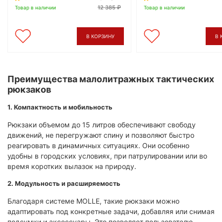
12 385
Товар в наличии
Товар в наличии
В КОРЗИНУ
В 
Преимущества малолитражных тактических
рюкзаков
1. Компактность и мобильность
Рюкзаки объемом до 15 литров обеспечивают свободу
движений, не перегружают спину и позволяют быстро
реагировать в динамичных ситуациях. Они особенно
удобны в городских условиях, при патрулировании или во
время коротких вылазок на природу.
2. Модульность и расширяемость
Благодаря системе MOLLE, такие рюкзаки можно
адаптировать под конкретные задачи, добавляя или снимая
подсумки и аксессуары. Это позволяет пользователю