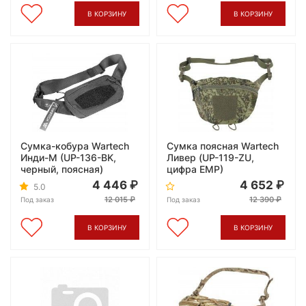
В КОРЗИНУ
В КОРЗИНУ
Сумка-кобура Wartech
Сумка поясная Wartech
Инди-М (UP-136-BK,
Ливер (UP-119-ZU,
черный, поясная)
цифра ЕМР)
4 446
4 652
5.0
12 015
12 390
Под заказ
Под заказ
В КОРЗИНУ
В КОРЗИНУ