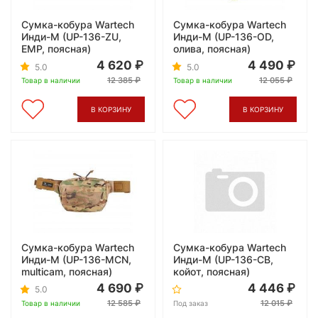
Сумка-кобура Wartech
Сумка-кобура Wartech
Инди-М (UP-136-ZU,
Инди-М (UP-136-OD,
ЕМР, поясная)
олива, поясная)
4 620
4 490
5.0
5.0
12 385
12 055
Товар в наличии
Товар в наличии
В КОРЗИНУ
В КОРЗИНУ
Сумка-кобура Wartech
Сумка-кобура Wartech
Инди-М (UP-136-MCN,
Инди-М (UP-136-CB,
multicam, поясная)
койот, поясная)
4 690
4 446
5.0
12 585
12 015
Товар в наличии
Под заказ