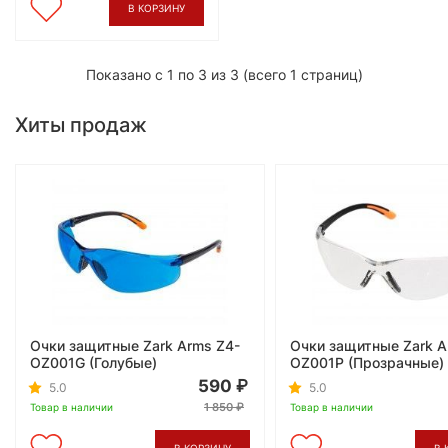
В КОРЗИНУ
Показано с 1 по 3 из 3 (всего 1 страниц)
Хиты продаж
Очки защитные Zark Arms Z4-
Очки защитные Zark A
OZ001G (Голубые)
OZ001P (Прозрачные)
590
5.0
5.0
1 850
Товар в наличии
Товар в наличии
В КОРЗИНУ
В 