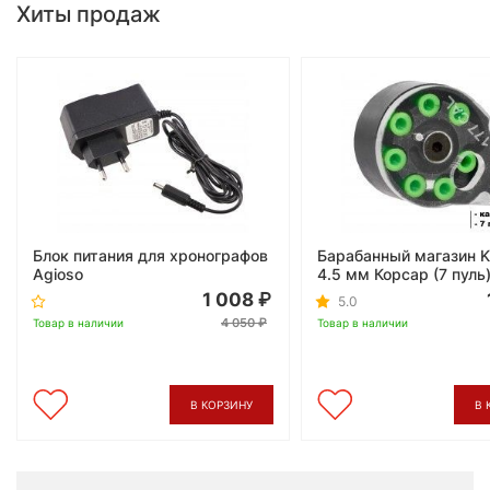
Хиты продаж
Блок питания для хронографов
Барабанный магазин K
Agioso
4.5 мм Корсар (7 пуль
1 008
5.0
4 050
Товар в наличии
Товар в наличии
В КОРЗИНУ
В 