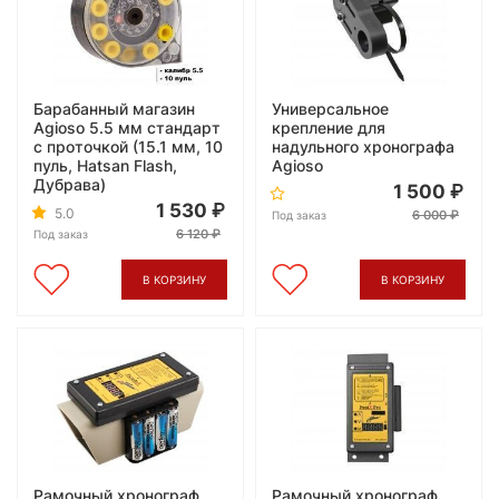
Барабанный магазин
Универсальное
Agioso 5.5 мм стандарт
крепление для
с проточкой (15.1 мм, 10
надульного хронографа
пуль, Hatsan Flash,
Agioso
Дубрава)
1 500
1 530
5.0
6 000
Под заказ
6 120
Под заказ
В КОРЗИНУ
В КОРЗИНУ
Рамочный хронограф
Рамочный хронограф