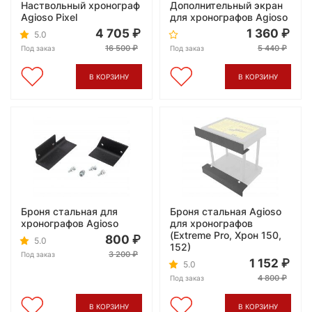
Наствольный хронограф
Дополнительный экран
Agioso Pixel
для хронографов Agioso
4 705
1 360
5.0
16 500
5 440
Под заказ
Под заказ
В КОРЗИНУ
В КОРЗИНУ
Броня стальная для
Броня стальная Agioso
хронографов Agioso
для хронографов
(Extreme Pro, Хрон 150,
800
5.0
152)
3 200
Под заказ
1 152
5.0
4 800
Под заказ
В КОРЗИНУ
В КОРЗИНУ