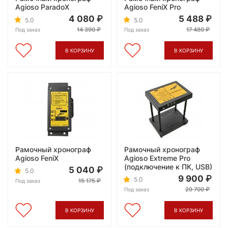
Agioso ParadoX
Agioso FeniX Pro
4 080
5 488
5.0
5.0
14 390
17 480
Под заказ
Под заказ
В КОРЗИНУ
В КОРЗИНУ
Рамочный хронограф
Рамочный хронограф
Agioso FeniX
Agioso Extreme Pro
(подключение к ПК, USB)
5 040
5.0
9 900
5.0
15 175
Под заказ
29 700
Под заказ
В КОРЗИНУ
В КОРЗИНУ