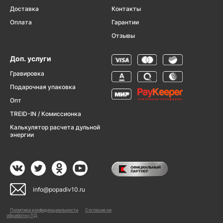
Доставка
Контакты
Оплата
Гарантии
Отзывы
Доп. услуги
Гравировка
Подарочная упаковка
Опт
TREID-IN / Комиссионка
Калькулятор расчета дульной
энергии
info@popadiv10.ru
Политика конфиденциальности
Согласие на
обработку ПД