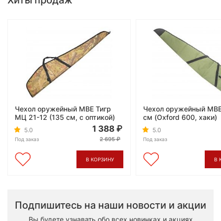
Хиты продаж
Чехол оружейный МВЕ Тигр
Чехол оружейный МВЕ
МЦ 21-12 (135 см, с оптикой)
см (Oxford 600, хаки)
1 388
5.0
5.0
2 695
Под заказ
Под заказ
В КОРЗИНУ
В 
Подпишитесь на наши новости и акции
Вы будете узнавать обо всех новинках и акциях