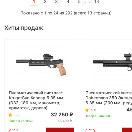
1
2
3
4
5
....
13
Показано с 1 по 24 из 292 (всего 13 страниц)
Хиты продаж
Пневматический пистолет
Пневматический пист
KrugerGun Корсар 6.35 мм
Dobermann 350 Эксце
(D32, 180 мм, манометр,
6.35 мм (200 мм, ред
прямоток, дерево)
4
5.0
32 250
5.0
Товар в наличии
53 400
Товар в наличии