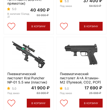
37 400
5.0
прямоток)
64 823
Под заказ
5.0
40 490
В наличии (Склад
59 990
2)
В КОРЗИНУ
В КОРЗИНУ
Пневматический
Пневматический
пистолет Kral Puncher
пистолет А+А Атаман-
NP-01 5.5 мм (пластик)
М2 (Пулевой, СО2, РСР)
41 900
17 690
5.0
5.0
83 000
25 008
Под заказ
Под заказ
В КОРЗИНУ
В КОРЗИНУ