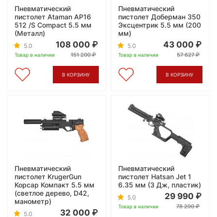
Пневматический
Пневматический
пистолет Ataman AP16
пистолет Доберман 350
512 /S Compact 5.5 мм
Эксцентрик 5.5 мм (200
(Металл)
мм)
108 000
43 000
5.0
5.0
151 200
57 627
Товар в наличии
Товар в наличии
В КОРЗИНУ
В КОРЗИНУ
Пневматический
Пневматический
пистолет KrugerGun
пистолет Hatsan Jet 1
Корсар Компакт 5.5 мм
6.35 мм (3 Дж, пластик)
(светлое дерево, D42,
29 990
5.0
манометр)
78 290
Товар в наличии
32 000
5.0