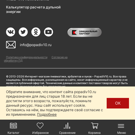
Калькулятор расчета дульной
энергии
info@popadiv10.ru
Политика конфиденциальности
Согласие на
обработку ПД
© 2013-2026 Интернет-магазин пневматики, арбалетов и луков – PopadiV10.ru. Все права
защищены. Вся информация, размещенная на сайте, носит информационный характер и не
является публичной офертой. Технические данные и комплект поставки товаров могут быть
изменены производителем без уведомления
ИП Жарук Александр Сергеевич, ОГРНИП: 314504704200042
Обратите внимание, что контент сайта popadiv10.ru
Пользуясь сайтом Popadiv10.ru, пользователь автоматически соглашается с условиями,
предназначен для лиц старше 18 лет. Если вы не
прописанными в
Политике конфиденциальности
достигли этого возраста, пожалуйста, покиньте
ОК
данный ресурс. Наш сайт использует cookie.
Копирование любой информации (тексты, фото, видео и др.) с сайта Popadiv10 запрещено,
за исключением наличия письменного согласия администрации сайта Popadiv10.
Оставаясь на нём, вы подтверждаете своё согласие с
их применением.
Подробнее
Каталог
Избранное
Сравнение
Корзина
Меню