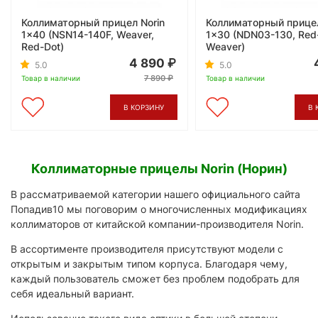
Коллиматорный прицел Norin
Коллиматорный прицел
1x40 (NSN14-140F, Weaver,
1x30 (NDN03-130, Red
Red-Dot)
Weaver)
4 890
5.0
5.0
7 890
Товар в наличии
Товар в наличии
В КОРЗИНУ
В 
Коллиматорные прицелы Norin (Норин)
В рассматриваемой категории нашего официального сайта
Попадив10 мы поговорим о многочисленных модификациях
коллиматоров от китайской компании-производителя Norin.
В ассортименте производителя присутствуют модели с
открытым и закрытым типом корпуса. Благодаря чему,
каждый пользователь сможет без проблем подобрать для
себя идеальный вариант.