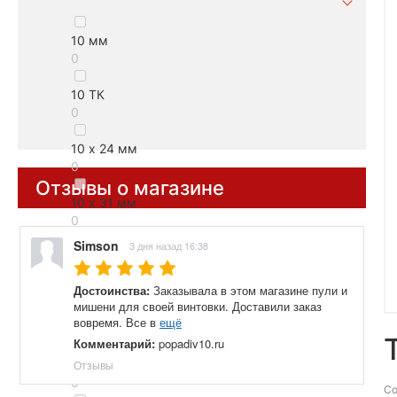
10 мм
0
10 ТК
0
10 х 24 мм
0
Отзывы о магазине
10 х 31 мм
0
Simson
3 дня назад 16:38
10x31 мм
0
Достоинства:
Заказывала в этом магазине пули и
мишени для своей винтовки. Доставили заказ
10ТК
вовремя. Все в
ещё
0
Комментарий:
popadiv10.ru
Отзывы
10х24 мм
0
Со