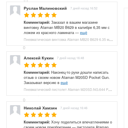
10х31 мм
Руслан Малиновский
7 дней назад 16:52
0
Комментарий:
Заказал в вашем магазине
5.45 х 32 мм
винтовку Ataman MB20 B629 в калибре 6,35 мм с
0
ложем из красного ламината —
ещё
Пневматическая винтовка Ataman MB20 B629 6.35 мм (редуктор, под полнотел, колба, красный ламинат) купить в Москве и СПБ, цена 153100 руб. Доставка по РФ!
5.5 мм
0
Алексей Кукин
7 дней назад 16:48
5.6x16 мм
0
Комментарий:
Наконец-то руки дошли написать
57ТК
отзыв о своем новом Ataman M20SD Pocket Gun.
Заказывал версию в
ещё
0
Пневматический пистолет Ataman M20SD.NG.644 Pocket Gun 6.35 мм (приклад, полнотел, бук, зеленый) купить в Москве и СПБ, цена 130000 руб. Доставка по РФ!
7.62 х 25 мм
0
Николай Хамзин
7 дней назад 16:46
7.62 х 39 мм
0
Комментарий:
Хочу поделиться впечатлениями о
своем новом приобретении — пистолете Ataman