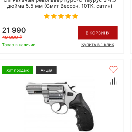
Сигнальный револьвер Курс-С Таурус S 4.5
дюйма 5.5 мм (Смит Вессон, 10ТК, сатин)
21 990
В КОРЗИНУ
49 990
Купить в 1 клик
Товар в наличии
Хит продаж
Акция