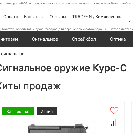
а сайте popadiv10.ru представлена в ознакомительных целях, и не может быть приобр
Оплата
Контакты
Отзывы
TRADE-IN / Комиссионка
И
 макетов, арбалетов и луков, товаров для страйкбола и самообороны. Быстрая доставк
интовки
Сигнальное
Страйкбол
Оптика
 сигнальное
Сигнальное оружие Курс-С
Хиты продаж
Хит продаж
Акция