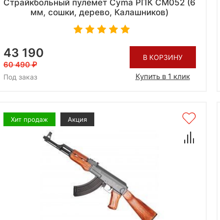
Страйкбольный пулемет Cyma РПК CM052 (6
мм, сошки, дерево, Калашников)
43 190
В КОРЗИНУ
60 490
Купить в 1 клик
Под заказ
Хит продаж
Акция