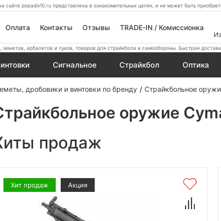
а сайте popadiv10.ru представлена в ознакомительных целях, и не может быть приобр
Оплата
Контакты
Отзывы
TRADE-IN / Комиссионка
И
 макетов, арбалетов и луков, товаров для страйкбола и самообороны. Быстрая доставк
интовки
Сигнальное
Страйкбол
Оптика
еметы, дробовики и винтовки по бренду
Страйкбольное оруж
Страйкбольное оружие Cym
Хиты продаж
Хит продаж
Акция