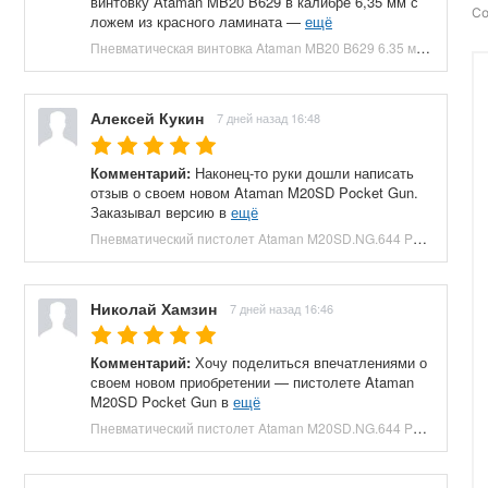
винтовку Ataman MB20 B629 в калибре 6,35 мм с
Со
ложем из красного ламината —
ещё
Пневматическая винтовка Ataman MB20 B629 6.35 мм (редуктор, под полнотел, колба, красный ламинат) купить в Москве и СПБ, цена 153100 руб. Доставка по РФ!
Алексей Кукин
7 дней назад 16:48
Комментарий:
Наконец-то руки дошли написать
отзыв о своем новом Ataman M20SD Pocket Gun.
Заказывал версию в
ещё
Пневматический пистолет Ataman M20SD.NG.644 Pocket Gun 6.35 мм (приклад, полнотел, бук, зеленый) купить в Москве и СПБ, цена 130000 руб. Доставка по РФ!
Николай Хамзин
7 дней назад 16:46
Комментарий:
Хочу поделиться впечатлениями о
своем новом приобретении — пистолете Ataman
M20SD Pocket Gun в
ещё
Пневматический пистолет Ataman M20SD.NG.644 Pocket Gun 6.35 мм (приклад, полнотел, бук, красный) купить в Москве и СПБ, цена 130000 руб. Доставка по РФ!