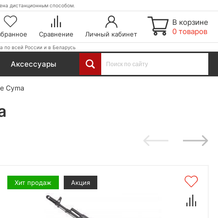
етена дистанционным способом.
В корзине
0 товаров
збранное
Сравнение
Личный кабинет
а по всей России и в Беларусь
Аксессуары
ие Cyma
a
Хит продаж
Акция