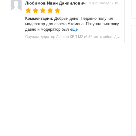
Любимов Иван Даниилович
9 дней назад 17:10
Комментарий:
Добрый день! Недавно получил
модератор для своего Атамана. Покупал винтовку
давно и модератор был
ещё
Саундмодератор Ataman КВП M2 (6.35 мм, карбон, ДТК) купить в Москве и СПБ, цена 12210 руб. Доставка по РФ!