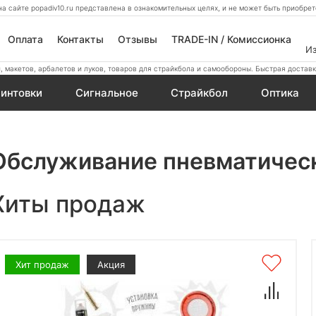
а сайте popadiv10.ru представлена в ознакомительных целях, и не может быть приобр
Оплата
Контакты
Отзывы
TRADE-IN / Комиссионка
И
 макетов, арбалетов и луков, товаров для страйкбола и самообороны. Быстрая доставк
интовки
Сигнальное
Страйкбол
Оптика
Обслуживание пневматическ
Хиты продаж
Хит продаж
Акция