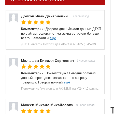
Долгов Иван Дмитриевич
9 часов назад
Комментарий:
Доброго дня ! Искали данные ДТКП
по сайтам, условия от магазина устроили больше
всего. Заказали и
ещё
ДТКП Гексагон Поток 2 для АК-74 и АК-105 (5.45x39 мм, M24x1.5, 170 мм, 7 камер, банка, сталь) купить в Москве и СПБ, цена 9900 руб. Доставка по РФ!
Малышев Кирилл Сергеевич
9 часов назад
Комментарий:
Приветствую ! Сегодня получил
данный переходник, заказывал по запросу
товарища. Говорит полный
ещё
Переходник Гексагон для АК-12М1 на М24х1.5 купить в Москве и СПБ, цена 4900 руб. Доставка по РФ!
Макеев Михаил Михайлович
9 часов назад