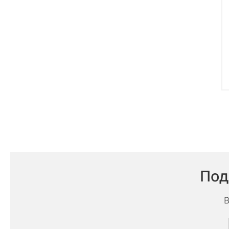
Под
В