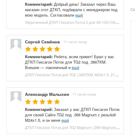
Комментарий:
Добрый день! Заказал через Ваш
магазин этот ДТКП, подбирали с менеджером под
Со
мою модель. Согласовали
ещё
Укороченный ДТКП Гексагон Поток 2 для АК-103/104 (M24x1.5, 7.62x39, 5 камер, сталь, 120 мм) купить в Москве и СПБ, цена 8800 руб. Доставка по РФ!
Сергей Семёнов
11 часов назад
Комментарий:
Ребята, всем привет! Брал у вас
ДТКП Гексагон Поток для TG2 под .366TKM.
Внешне — лаконичный и
ещё
ДТКП Гексагон Поток для TG2 (.366TKM, M24x1.5, 210 мм, банка) купить в Москве и СПБ, цена 23660 руб. Доставка по РФ!
Александр Малыхин
11 часов назад
Комментарий:
Заказал у вас ДТКП Гексагон Поток
для своей Сайги TG2 под .366 Magnum с резьбой
M24x1.5, и он меня
ещё
ДТКП Гексагон Поток для TG2 Magnum (.366 Magnum, M24x1.5, 230 мм, банка) купить в Москве и СПБ, цена 27040 руб. Доставка по РФ!