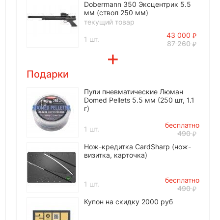
Dobermann 350 Эксцентрик 5.5
мм (ствол 250 мм)
текущий товар
43 000
1 шт.
87 260
Подарки
Пули пневматические Люман
Domed Pellets 5.5 мм (250 шт, 1.1
г)
бесплатно
1 шт.
490
Нож-кредитка CardSharp (нож-
визитка, карточка)
бесплатно
1 шт.
490
Купон на скидку 2000 руб