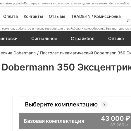
а сайте popadiv10.ru представлена в ознакомительных целях, и не может быть приобр
Оплата
Контакты
Отзывы
TRADE-IN / Комиссионка
И
 макетов, арбалетов и луков, товаров для страйкбола и самообороны. Быстрая доставк
интовки
Сигнальное
Страйкбол
Оптика
ческие Dobermann
Пистолет пневматический Dobermann 350 Эк
Dobermann 350 Эксцентрик 
Выберите комплектацию
43 000
Базовая комплектация
87 260