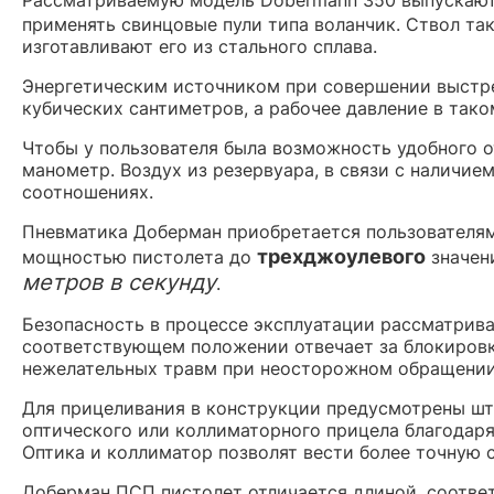
применять свинцовые пули типа воланчик. Ствол та
изготавливают его из стального сплава.
Энергетическим источником при совершении выстре
кубических сантиметров, а рабочее давление в тако
Чтобы у пользователя была возможность удобного о
манометр. Воздух из резервуара, в связи с наличие
соотношениях.
Пневматика Доберман приобретается пользователям
трехджоулевого
мощностью пистолета до
значен
метров в секунду
.
Безопасность в процессе эксплуатации рассматрив
соответствующем положении отвечает за блокировк
нежелательных травм при неосторожном обращении
Для прицеливания в конструкции предусмотрены шт
оптического или коллиматорного прицела благодар
Оптика и коллиматор позволят вести более точную с
Доберман ПСП пистолет отличается длиной, соотве