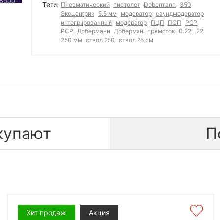
Теги:
Пневматический
пистолет
Dobermann
350
Эксцентрик
5.5 мм
модератор
саундмодератор
интегрированный
модератор
ПЦП
ПСП
РСР
PCP
Доберманн
Доберман
прямоток
0.22
.22
250 мм
ствол 250
ствол 25 см
купают
П
Хит продаж
Акция