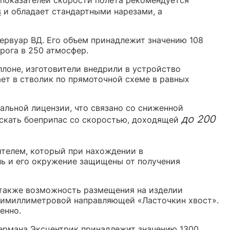
в
и обладает стандартными нарезами, а
рвуар ВД. Его объем принадлежит значению 108
рога в 250 атмосфер.
ллоне, изготовители внедрили в устройство
ает в стволик по прямоточной схеме в равных
льной лицензии, что связано со сниженной
до 200
ускать боеприпас со скоростью, доходящей
телем, который при нахождении в
ль и его окружение защищены от получения
 также возможность размещения на изделии
атимиллиметровой направляющей «Ласточкин хвост».
енно.
ермана Эксцентрик принадлежит значению 1300