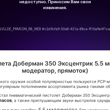
ета Доберман 350 Эксцентрик 5.5 м
модератор, прямоток)
ого оружия особой популярностью пользуются РСР-мо
егулярным пополнением ассортимента рынка такими об
тал пневматический пистолет Доберман 350 Эксцентри
пасов
, а также приглушающим звуки выстрелов саунд
5.5 миллиметра
 под пули калибра
. Для наилучших