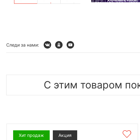
Следи за нами:
С этим товаром по
Хит продаж
Акция