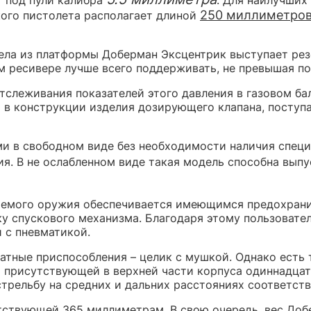
250 миллиметро
кого пистолета располагает длиной
ла из платформы Доберман Эксцентрик выступает резе
м ресивере лучше всего поддерживать, не превышая по
тслеживания показателей этого давления в газовом ба
м в конструкции изделия дозирующего клапана, поступ
и в свободном виде без необходимости наличия специа
ия. В не ослабленном виде такая модель способна вып
аемого оружия обеспечивается имеющимся предохрани
у спускового механизма. Благодаря этому пользовате
 с пневматикой.
атные приспособления – целик с мушкой. Однако есть
я присутствующей в верхней части корпуса одиннадц
трельбу на средних и дальних расстояниях соответств
тствующей 365 миллиметрам. В свою очередь, вес Доб