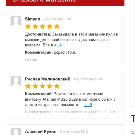
Simson
4 дня назад 16:38
Достоинства:
Заказывала в этом магазине пули и
мишени для своей винтовки. Доставили заказ
вовремя. Все в
ещё
Комментарий:
popadiv10.ru
Отзывы
Руслан Малиновский
8 дней назад 16:52
Комментарий:
Заказал в вашем магазине
винтовку Ataman MB20 B629 в калибре 6,35 мм с
ложем из красного ламината —
ещё
Пневматическая винтовка Ataman MB20 B629 6.35 мм (редуктор, под полнотел, колба, красный ламинат) купить в Москве и СПБ, цена 153100 руб. Доставка по РФ!
Алексей Кукин
8 дней назад 16:48
Со