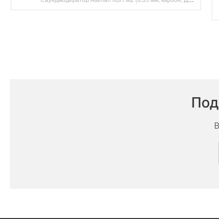
Под
В