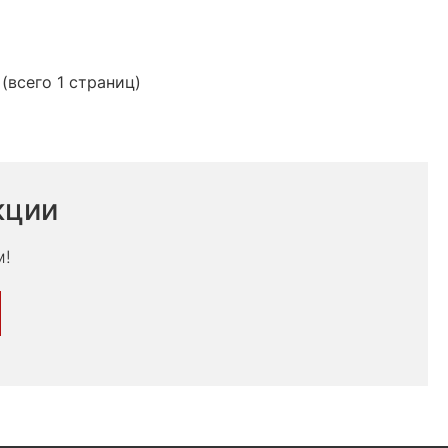
 (всего 1 страниц)
кции
м!