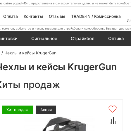
а сайте popadiv10.ru представлена в ознакомительных целях, и не может быть приобр
Оплата
Контакты
Отзывы
TRADE-IN / Комиссионка
И
 макетов, арбалетов и луков, товаров для страйкбола и самообороны. Быстрая доставк
интовки
Сигнальное
Страйкбол
Оптика
Чехлы и кейсы KrugerGun
Чехлы и кейсы KrugerGun
Хиты продаж
Хит продаж
Акция