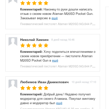
Комментарий:
Наконец-то руки дошли написать
отзыв о своем новом Ataman M20SD Pocket Gun.
Заказывал версию в
ещё
Пневматический пистолет Ataman M20SD.NG.644 Pocket Gun 6.35 мм (приклад, полнотел, бук, зеленый) купить в Москве и СПБ, цена 130000 руб. Доставка по РФ!
Николай Хамзин
8 дней назад 16:46
Комментарий:
Хочу поделиться впечатлениями о
своем новом приобретении — пистолете Ataman
M20SD Pocket Gun в
ещё
Пневматический пистолет Ataman M20SD.NG.644 Pocket Gun 6.35 мм (приклад, полнотел, бук, красный) купить в Москве и СПБ, цена 130000 руб. Доставка по РФ!
Любимов Иван Даниилович
10 дней назад 17:10
Комментарий:
Добрый день! Недавно получил
модератор для своего Атамана. Покупал винтовку
давно и модератор был
ещё
Саундмодератор Ataman КВП M2 (6.35 мм, карбон, ДТК) купить в Москве и СПБ, цена 12210 руб. Доставка по РФ!