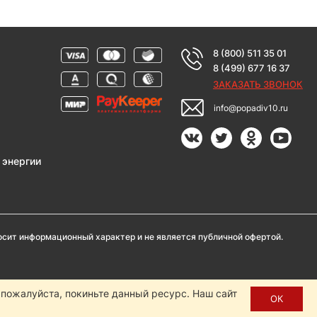
8 (800) 511 35 01
8 (499) 677 16 37
ЗАКАЗАТЬ ЗВОНОК
info@popadiv10.ru
 энергии
носит информационный характер и не является публичной офертой.
, пожалуйста, покиньте данный ресурс. Наш сайт
нистрации сайта Popadiv10.
ОК