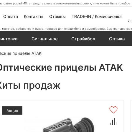
а сайте popadiv10.ru представлена в ознакомительных целях, и не может быть приобр
Оплата
Контакты
Отзывы
TRADE-IN / Комиссионка
И
 макетов, арбалетов и луков, товаров для страйкбола и самообороны. Быстрая доставк
интовки
Сигнальное
Страйкбол
Оптика
еские прицелы ATAK
Оптические прицелы ATAK
Хиты продаж
Акция