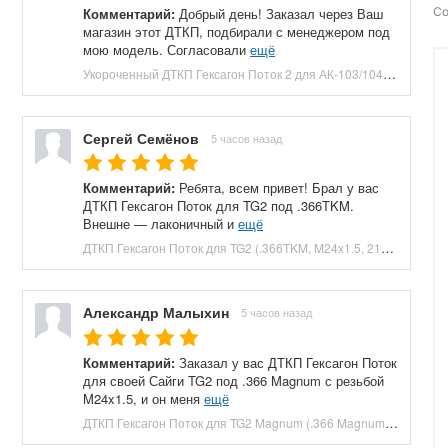
Комментарий:
Добрый день! Заказал через Ваш
Со
магазин этот ДТКП, подбирали с менеджером под
мою модель. Согласовали
ещё
Укороченный ДТКП Гексагон Поток 2 для АК-103/104 (M24x1.5, 7.62x39, 5 камер, сталь, 120 мм) купить в Москве и СПБ, цена 8800 руб. Доставка по РФ!
Сергей Семёнов
5 часов назад
Комментарий:
Ребята, всем привет! Брал у вас
ДТКП Гексагон Поток для TG2 под .366TKM.
Внешне — лаконичный и
ещё
ДТКП Гексагон Поток для TG2 (.366TKM, M24x1.5, 210 мм, банка) купить в Москве и СПБ, цена 23660 руб. Доставка по РФ!
Александр Малыхин
5 часов назад
Комментарий:
Заказал у вас ДТКП Гексагон Поток
для своей Сайги TG2 под .366 Magnum с резьбой
M24x1.5, и он меня
ещё
ДТКП Гексагон Поток для TG2 Magnum (.366 Magnum, M24x1.5, 230 мм, банка) купить в Москве и СПБ, цена 27040 руб. Доставка по РФ!