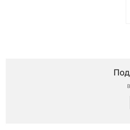
Под
В