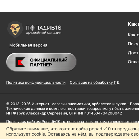
Как 
Как 
Поку
Мобильная версия
Дост
Опла
Политика конфиденциальности
Согласие на обработку ПД
© 2013-2026 Интернет-магазин пневматики, арбалетов и луков – Popa
Технические данные и комплект поставки товаров могут быть измен
ИП Жарук Александр Сергеевич, ОГРНИП: 314504704200042
Пользуясь сайтом Popadiv10.ru, пользователь автоматически соглаш
Обратите внимание, что контент сайта popadiv10.ru предназн
Копирование любой информации (тексты, фото, видео и др.) с сайта 
использует cookie. Оставаясь на нём, вы подтверждаете сво