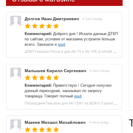
Долгов Иван Дмитриевич
4 часа назад
Комментарий:
Доброго дня ! Искали данные ДТКП
по сайтам, условия от магазина устроили больше
всего. Заказали и
ещё
ДТКП Гексагон Поток 2 для АК-74 и АК-105 (5.45x39 мм, M24x1.5, 170 мм, 7 камер, банка, сталь) купить в Москве и СПБ, цена 9900 руб. Доставка по РФ!
Малышев Кирилл Сергеевич
4 часа назад
Комментарий:
Приветствую ! Сегодня получил
данный переходник, заказывал по запросу
товарища. Говорит полный
ещё
Переходник Гексагон для АК-12М1 на М24х1.5 купить в Москве и СПБ, цена 4900 руб. Доставка по РФ!
Макеев Михаил Михайлович
4 часа назад