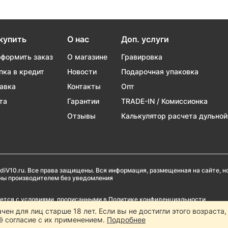
купить
О нас
Доп. услуги
оформить заказ
О магазине
Гравировка
пка в кредит
Новости
Подарочная упаковка
авка
Контакты
Опт
та
Гарантии
TRADE-IN / Комиссионка
Отзывы
Калькулятор расчета дульной
diV10.ru. Все права защищены. Вся информация, размещенная на сайте, 
ены производителем без уведомления
ается с условиями, прописанными в
Политике конфиденциальности
ачен для лиц старше 18 лет. Если вы не достигли этого возраста
Popadiv10 запрещено, за исключением наличия письменного согласия адми
ё согласие с их применением.
Подробнее