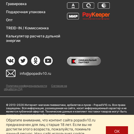
Гравировка
Подарочная упаковка
Опт
TREID-IN / Комиссионка
Калькулятор расчета дульной
энергии
info@popadiv10.ru
Политика конфиденциальности
Согласие на
обработку ПД
© 2013-2026 Интернет-магазин пневматики, арбалетов и луков – PopadiV10.ru. Все права
защищены. Вся информация, размещенная на сайте, носит информационный характер и не
является публичной офертой. Технические данные и комплект поставки товаров могут быть
изменены производителем без уведомления
ИП Жарук Александр Сергеевич, ОГРНИП: 314504704200042
Обратите внимание, что контент сайта popadiv10.ru
Пользуясь сайтом Popadiv10.ru, пользователь автоматически соглашается с условиями,
предназначен для лиц старше 18 лет. Если вы не
прописанными в
Политике конфиденциальности
достигли этого возраста, пожалуйста, покиньте
ОК
данный ресурс. Наш сайт использует cookie.
Копирование любой информации (тексты, фото, видео и др.) с сайта Popadiv10 запрещено,