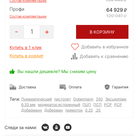
Состав комплектации
Профи
64 929
120 041
Состав комплектации
1
В КОРЗИНУ
Добавить в избранное
Купить в 1 клик
Купить в кредит
Добавить к сравнению
Вы нашли дешевле? Мы снизим цену
Доставка
Оплата
Гарантия
Теги:
Пневматический
пистолет
Dobermann
350
Эксцентрик
6.35 мм
модератор встроенный
ПЦП
ПСП
РСР
PCP
Доберманн
Доберман
прямоток
0.25
.25
Следи за нами: