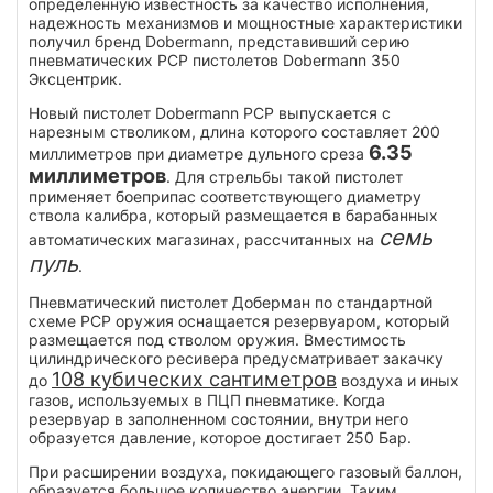
определенную известность за качество исполнения,
надежность механизмов и мощностные характеристики
получил бренд Dobermann, представивший серию
пневматических PCP пистолетов Dobermann 350
Эксцентрик.
Новый пистолет Dobermann PCP выпускается с
нарезным стволиком, длина которого составляет 200
6.35
миллиметров при диаметре дульного среза
миллиметров
. Для стрельбы такой пистолет
применяет боеприпас соответствующего диаметру
ствола калибра, который размещается в барабанных
семь
автоматических магазинах, рассчитанных на
пуль
.
Пневматический пистолет Доберман по стандартной
схеме РСР оружия оснащается резервуаром, который
размещается под стволом оружия. Вместимость
цилиндрического ресивера предусматривает закачку
108 кубических сантиметров
до
воздуха и иных
газов, используемых в ПЦП пневматике. Когда
резервуар в заполненном состоянии, внутри него
образуется давление, которое достигает 250 Бар.
При расширении воздуха, покидающего газовый баллон,
образуется большое количество энергии. Таким