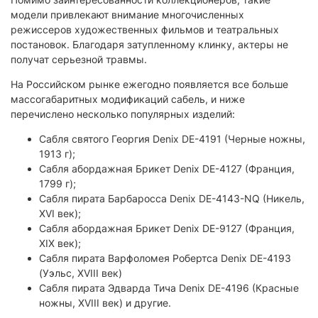
модели привлекают внимание многочисленных
режиссеров художественных фильмов и театральных
постановок. Благодаря затупленному клинку, актеры не
получат серьезной травмы.
На Российском рынке ежегодно появляется все больше
массогабаритных модификаций сабель, и ниже
перечислено несколько популярных изделий:
Сабля святого Георгия Denix DE-4191 (Черные ножны,
1913 г);
Сабля абордажная Брикет Denix DE-4127 (Франция,
1799 г);
Сабля пирата Барбаросса Denix DE-4143-NQ (Никель,
XVI век);
Сабля абордажная Брикет Denix DE-9127 (Франция,
XIX век);
Сабля пирата Варфоломея Робертса Denix DE-4193
(Уэльс, XVIII век)
Сабля пирата Эдварда Тича Denix DE-4196 (Красные
ножны, XVIII век) и другие.