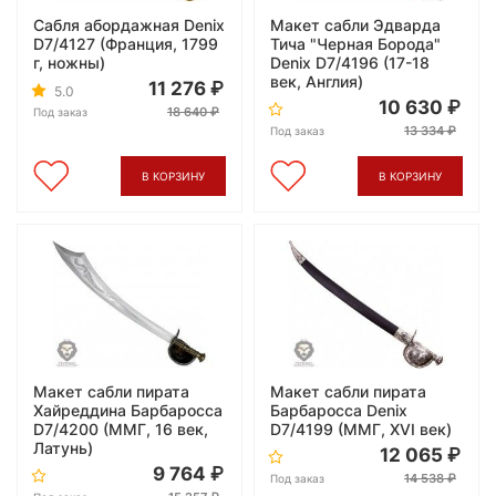
Сабля абордажная Denix
Макет сабли Эдварда
D7/4127 (Франция, 1799
Тича "Черная Борода"
г, ножны)
Denix D7/4196 (17-18
век, Англия)
11 276
5.0
10 630
18 640
Под заказ
13 334
Под заказ
В КОРЗИНУ
В КОРЗИНУ
Макет сабли пирата
Макет сабли пирата
Хайреддина Барбаросса
Барбаросса Denix
D7/4200 (ММГ, 16 век,
D7/4199 (ММГ, XVI век)
Латунь)
12 065
9 764
14 538
Под заказ