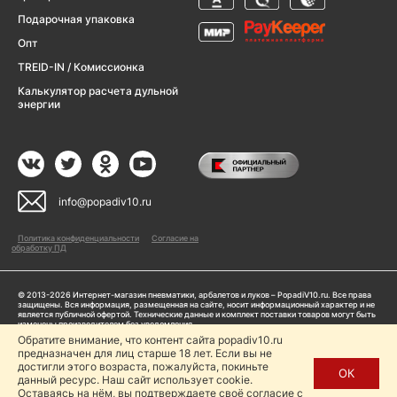
Подарочная упаковка
Опт
TREID-IN / Комиссионка
Калькулятор расчета дульной
энергии
info@popadiv10.ru
Политика конфиденциальности
Согласие на
обработку ПД
© 2013-2026 Интернет-магазин пневматики, арбалетов и луков – PopadiV10.ru. Все права
защищены. Вся информация, размещенная на сайте, носит информационный характер и не
является публичной офертой. Технические данные и комплект поставки товаров могут быть
изменены производителем без уведомления
ИП Жарук Александр Сергеевич, ОГРНИП: 314504704200042
Обратите внимание, что контент сайта popadiv10.ru
Пользуясь сайтом Popadiv10.ru, пользователь автоматически соглашается с условиями,
предназначен для лиц старше 18 лет. Если вы не
прописанными в
Политике конфиденциальности
достигли этого возраста, пожалуйста, покиньте
ОК
данный ресурс. Наш сайт использует cookie.
Копирование любой информации (тексты, фото, видео и др.) с сайта Popadiv10 запрещено,
за исключением наличия письменного согласия администрации сайта Popadiv10.
Оставаясь на нём, вы подтверждаете своё согласие с