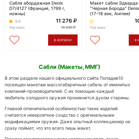
Сабля абордажная Denix
Макет сабли Эдварда
D7/4127 (Франция, 1799 г,
"Черная Борода" Deni
ножны)
(17-18 век, Англия)
11 276
1
5.0
18 640
Под заказ
Под заказ
В КОРЗИНУ
В 
Сабли (Макеты, ММГ)
В этом разделе нашего официального сайта Попадив10
посвящен макетам массогабаритным сабель от именитых
компаний-производителей. С их помощью каждый
любитель холодного оружия проникнется духом старины.
Главной отличительной особенностью таких изделий
считается невероятное сходство с оригинальными
модификациями оружия. Даже опытный коллекционер не
сразу поймет, что это всего лишь макет.
Помимо заинтересованности коллекционеров, такие