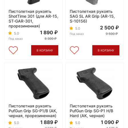
Пистолетная рукоять
Пистолетная рукоять
ShotTime 301 (для AR-15,
SAG SL AR Grip (AR-15,
ST-GAR-301,
S-10156)
прорезиненная)
2 500
5.0
1 890
5.0
9 500
Под заказ
6 300
Под заказ
В КОРЗИНУ
В КОРЗИНУ
Пистолетная рукоять
Пистолетная рукоять
PufGun Grip SG-P1/B (АК,
PufGun Grip SG-P1 H/B
черная, прорезиненная)
Hard (АК, черная)
1 889
1 090
5.0
5.0