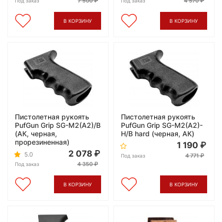
7 500
4 570
Под заказ
Под заказ
В КОРЗИНУ
В КОРЗИНУ
Пистолетная рукоять
Пистолетная рукоять
PufGun Grip SG-M2(A2)/B
PufGun Grip SG-M2(A2)-
(АК, черная,
H/B hard (черная, АК)
прорезиненная)
1 190
2 078
5.0
4 771
Под заказ
4 350
Под заказ
В КОРЗИНУ
В КОРЗИНУ