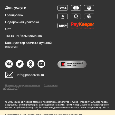
Доп. услуги
Гравировка
Подарочная упаковка
Опт
TREID-IN / Комиссионка
Калькулятор расчета дульной
энергии
info@popadiv10.ru
Политика конфиденциальности
Согласие на
обработку ПД
© 2013-2026 Интернет-магазин пневматики, арбалетов и луков – PopadiV10.ru. Все права
защищены. Вся информация, размещенная на сайте, носит информационный характер и не
является публичной офертой. Технические данные и комплект поставки товаров могут быть
изменены производителем без уведомления
ИП Жарук Александр Сергеевич, ОГРНИП: 314504704200042
Обратите внимание, что контент сайта popadiv10.ru