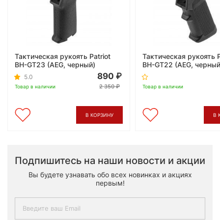
Тактическая рукоять Patriot
Тактическая рукоять P
BH-GT23 (AEG, черный)
BH-GT22 (AEG, черный
890
5.0
2 350
Товар в наличии
Товар в наличии
В КОРЗИНУ
В 
Подпишитесь на наши новости и акции
Вы будете узнавать обо всех новинках и акциях
первым!