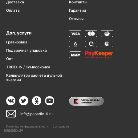
Доставка
Контакты
Оплата
Гарантии
Отзывы
Доп. услуги
Гравировка
Подарочная упаковка
Опт
TREID-IN / Комиссионка
Калькулятор расчета дульной
энергии
info@popadiv10.ru
Политика конфиденциальности
Согласие на
обработку ПД