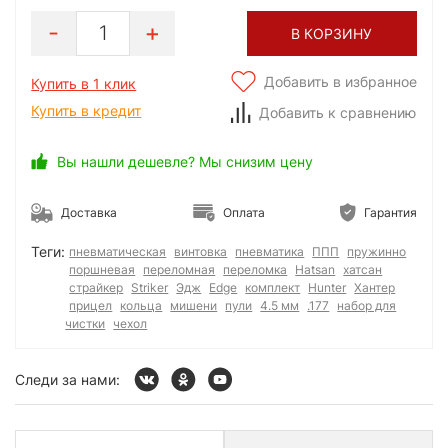
1
В КОРЗИНУ
Добавить в избранное
Купить в 1 клик
Купить в кредит
Добавить к сравнению
Вы нашли дешевле? Мы снизим цену
Доставка
Оплата
Гарантия
Теги:
пневматическая
винтовка
пневматика
ППП
пружинно
поршневая
переломная
переломка
Hatsan
хатсан
страйкер
Striker
Эдж
Edge
комплект
Hunter
Хантер
прицел
кольца
мишени
пули
4.5 мм
.177
набор для
чистки
чехол
Следи за нами: