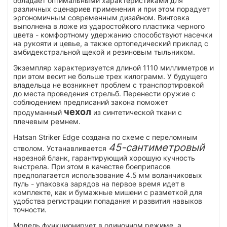
обладает оптимальными характеристиками для
различных сценариев применения и при этом порадует
эргономичным современным дизайном. Винтовка
выполнена в ложе из ударостойкого пластика черного
цвета - комфортному удержанию способствуют насечки
на рукояти и цевье, а также ортопедический приклад с
амбидекстральной щекой и резиновым тыльником.
Экземпляр характеризуется длиной 1110 миллиметров и
при этом весит не больше трех килограмм. У будущего
владельца не возникнет проблем с транспортировкой
до места проведения стрельб. Перенести оружие с
соблюдением предписаний закона поможет
чехол
продуманный
из синтетической ткани с
плечевым ремнем.
Hatsan Striker Edge создана по схеме с переломным
45-сантиметровый
стволом. Устанавливается
нарезной бланк, гарантирующий хорошую кучность
выстрела. При этом в качестве боеприпасов
предполагается использование 4.5 мм воланчиковых
пуль - упаковка зарядов на первое время идет в
комплекте, как и бумажные мишени с разметкой для
удобства регистрации попадания и развития навыков
точности.
Модель функционирует в одиночном режиме, а