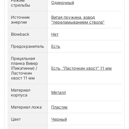
Режим
Одиночный
стрельбы
Источник
Витая пружина, взвод
энергии
"переламыванием ствола"
Blowback
Нет
Предохранитель
Есть
Прицельная
планка Вивер
(Пикатинни) /
Есть, "Ласточкин хвост" 11 мм
Ласточкин
хвост 11 мм
Материал
Металл
корпуса
Материал ложа
Пластик
Цвет
Черный