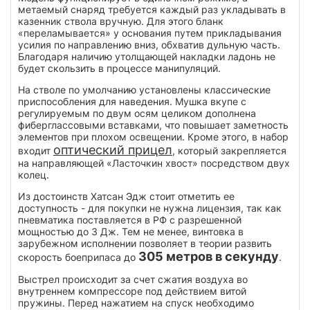
метаемый снаряд требуется каждый раз укладывать в
казенник ствола вручную. Для этого бланк
«переламывается» у основания путем прикладывания
усилия по направлению вниз, обхватив дульную часть.
Благодаря наличию утолщающей накладки ладонь не
будет скользить в процессе манипуляций.
На стволе по умолчанию установлены классические
приспособления для наведения. Мушка вкупе с
регулируемым по двум осям целиком дополнена
фиберглассовыми вставками, что повышает заметность
элементов при плохом освещении. Кроме этого, в набор
оптический прицел
входит
, который закрепляется
на направляющей «Ласточкин хвост» посредством двух
колец.
Из достоинств Хатсан Эдж стоит отметить ее
доступность - для покупки не нужна лицензия, так как
пневматика поставляется в РФ с разрешенной
мощностью до 3 Дж. Тем не менее, винтовка в
зарубежном исполнении позволяет в теории развить
305 метров в секунду
скорость боеприпаса до
.
Выстрел происходит за счет сжатия воздуха во
внутреннем компрессоре под действием витой
пружины. Перед нажатием на спуск необходимо