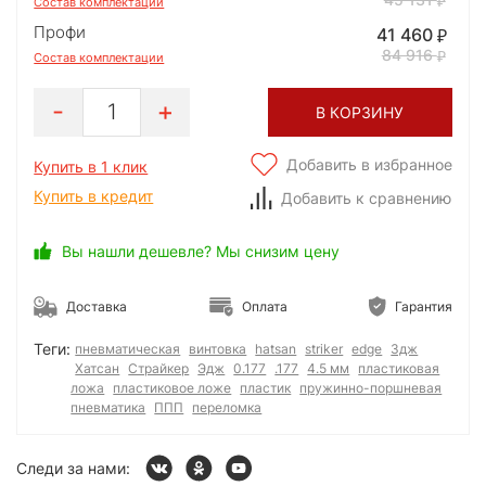
Состав комплектации
Профи
41 460
84 916
Состав комплектации
1
В КОРЗИНУ
Добавить в избранное
Купить в 1 клик
Купить в кредит
Добавить к сравнению
Вы нашли дешевле? Мы снизим цену
Доставка
Оплата
Гарантия
Теги:
пневматическая
винтовка
hatsan
striker
edge
3дж
Хатсан
Страйкер
Эдж
0.177
.177
4.5 мм
пластиковая
ложа
пластиковое ложе
пластик
пружинно-поршневая
пневматика
ППП
переломка
Следи за нами: