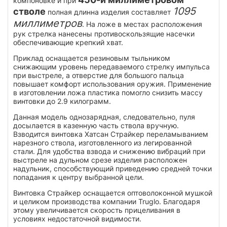
компоновке и при
1095
стволе
полная длинна изделия составляет
миллиметров
. На ложе в местах расположения
рук стрелка нанесены противоскользящие насечки
обеспечивающие крепкий хват.
Приклад оснащается резиновым тыльником
снижающим уровень передаваемого стрелку импульса
при выстреле, а отверстие для большого пальца
повышает комфорт использования оружия. Применение
в изготовлении ложа пластика помогло снизить массу
винтовки до 2.9 килограмм.
Данная модель однозарядная, следовательно, пуля
досылается в казенную часть ствола вручную.
Взводится винтовка Хатсан Страйкер переламыванием
нарезного ствола, изготовленного из легированной
стали. Для удобства взвода и снижению вибраций при
выстреле на дульном срезе изделия расположен
надульник, способствующий приведению средней точки
попадания к центру выбранной цели.
Винтовка Страйкер оснащается оптоволоконной мушкой
и целиком производства компании Truglo. Благодаря
этому увеличивается скорость прицеливания в
условиях недостаточной видимости.