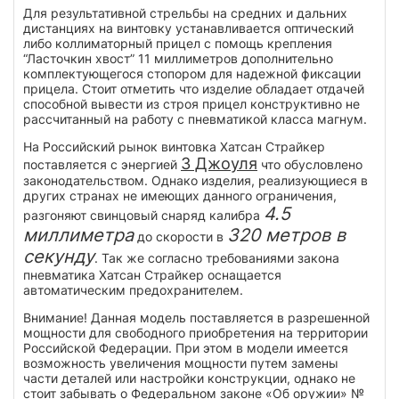
Для результативной стрельбы на средних и дальних
дистанциях на винтовку устанавливается оптический
либо коллиматорный прицел с помощь крепления
“Ласточкин хвост” 11 миллиметров дополнительно
комплектующегося стопором для надежной фиксации
прицела. Стоит отметить что изделие обладает отдачей
способной вывести из строя прицел конструктивно не
рассчитанный на работу с пневматикой класса магнум.
На Российский рынок винтовка Хатсан Страйкер
3 Джоуля
поставляется с энергией
что обусловлено
законодательством. Однако изделия, реализующиеся в
других странах не имеющих данного ограничения,
4.5
разгоняют свинцовый снаряд калибра
миллиметра
320 метров в
до скорости в
секунду
. Так же согласно требованиями закона
пневматика Хатсан Страйкер оснащается
автоматическим предохранителем.
Внимание! Данная модель поставляется в разрешенной
мощности для свободного приобретения на территории
Российской Федерации. При этом в модели имеется
возможность увеличения мощности путем замены
части деталей или настройки конструкции, однако не
стоит забывать о Федеральном законе «Об оружии» №