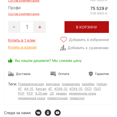
Состав комплектации
Профи
75 529
118 962
Состав комплектации
1
В КОРЗИНУ
Добавить в избранное
Купить в 1 клик
Купить в кредит
Добавить к сравнению
Вы нашли дешевле? Мы снизим цену
Доставка
Оплата
Гарантия
Теги:
Пневматическая
винтовка
пневматика
карабин
Hatsan
AT
44-10
Хатсан
АТ
AT44-10
АТ44-10
ПСП
ПЦП
РСР
PCP
6.35 мм
.25
дерево
деревянное ложе
деревянная ложа
прямоточная
прямоток
Следи за нами: