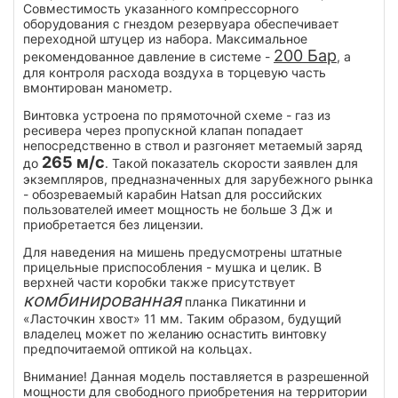
Совместимость указанного компрессорного
оборудования с гнездом резервуара обеспечивает
переходной штуцер из набора. Максимальное
200 Бар
рекомендованное давление в системе -
, а
для контроля расхода воздуха в торцевую часть
вмонтирован манометр.
Винтовка устроена по прямоточной схеме - газ из
ресивера через пропускной клапан попадает
непосредственно в ствол и разгоняет метаемый заряд
265 м/с
до
. Такой показатель скорости заявлен для
экземпляров, предназначенных для зарубежного рынка
- обозреваемый карабин Hatsan для российских
пользователей имеет мощность не больше 3 Дж и
приобретается без лицензии.
Для наведения на мишень предусмотрены штатные
прицельные приспособления - мушка и целик. В
верхней части коробки также присутствует
комбинированная
планка Пикатинни и
«Ласточкин хвост» 11 мм. Таким образом, будущий
владелец может по желанию оснастить винтовку
предпочитаемой оптикой на кольцах.
Внимание! Данная модель поставляется в разрешенной
мощности для свободного приобретения на территории