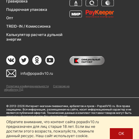
Гравировка
Подарочная упаковка
Опт
TREID-IN / Комиссионка
Калькулятор расчета дульной
энергии
info@popadiv10.ru
Политика конфиденциальности
Согласие на
обработку ПД
© 2013-2026 Интернет-магазин пневматики, арбалетов и луков – PopadiV10.ru. Все права
защищены. Вся информация, размещенная на сайте, носит информационный характер и не
является публичной офертой. Технические данные и комплект поставки товаров могут быть
изменены производителем без уведомления
ИП Жарук Александр Сергеевич, ОГРНИП: 314504704200042
Обратите внимание, что контент сайта popadiv10.ru
Пользуясь сайтом Popadiv10.ru, пользователь автоматически соглашается с условиями,
предназначен для лиц старше 18 лет. Если вы не
прописанными в
Политике конфиденциальности
достигли этого возраста, пожалуйста, покиньте
ОК
данный ресурс. Наш сайт использует cookie.
Копирование любой информации (тексты, фото, видео и др.) с сайта Popadiv10 запрещено,
за исключением наличия письменного согласия администрации сайта Popadiv10.