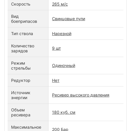
Скорость
265 м/с
Вид
Свинцовые пули
боеприпасов
Тип ствола
Нарезной
Количество
9 шт
зарядов
Режим
Одиночный
стрельбы
Редуктор
Нет
Источник
Ресивер высокого давления
энергии
Объем
180 куб. см
ресивера
Максимальное
200 Бар