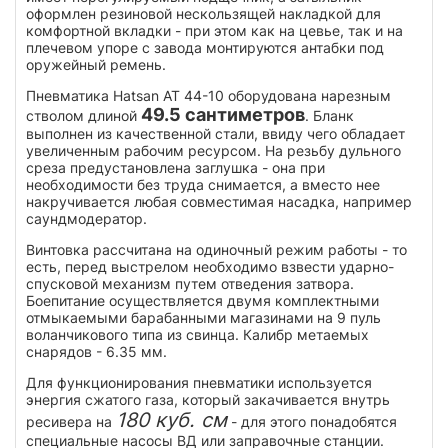
оформлен резиновой нескользящей накладкой для
комфортной вкладки - при этом как на цевье, так и на
плечевом упоре с завода монтируются антабки под
оружейный ремень.
Пневматика Hatsan AT 44-10 оборудована нарезным
49.5 сантиметров
стволом длиной
. Бланк
выполнен из качественной стали, ввиду чего обладает
увеличенным рабочим ресурсом. На резьбу дульного
среза предустановлена заглушка - она при
необходимости без труда снимается, а вместо нее
накручивается любая совместимая насадка, например
саундмодератор.
Винтовка рассчитана на одиночный режим работы - то
есть, перед выстрелом необходимо взвести ударно-
спусковой механизм путем отведения затвора.
Боепитание осуществляется двумя комплектными
отмыкаемыми барабанными магазинами на 9 пуль
воланчикового типа из свинца. Калибр метаемых
снарядов - 6.35 мм.
Для функционирования пневматики используется
энергия сжатого газа, который закачивается внутрь
180 куб. см
ресивера на
- для этого понадобятся
специальные насосы ВД или заправочные станции.