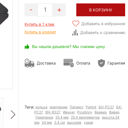
1
В КОРЗИНУ
Добавить в избранное
Купить в 1 клик
Купить в кредит
Добавить к сравнению
Вы нашли дешевле? Мы снизим цену
Доставка
Оплата
Гарантия
Теги:
кольца
крепление
Патриот
Patriot
БН-РС27
БХ-
РС27
BH-RS27
Weaver
Picatinny
Веавер
Вивер
Пикатинни
25.4 мм
25.4 миллиметра
высота 24
мм
24 мм
2.4 см
высокие
узкие