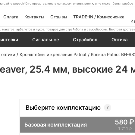
а сайте popadiv10.ru представлена в ознакомительных целях, и не может быть приобр
Оплата
Контакты
Отзывы
TRADE-IN / Комиссионка
И
 макетов, арбалетов и луков, товаров для страйкбола и самообороны. Быстрая доставк
интовки
Сигнальное
Страйкбол
Оптика
 оптики
Кронштейны и крепления Patriot
Кольца Patriot BH-RS
eaver, 25.4 мм, высокие 24 
Выберите комплектацию
580
Базовая комплектация
1 711