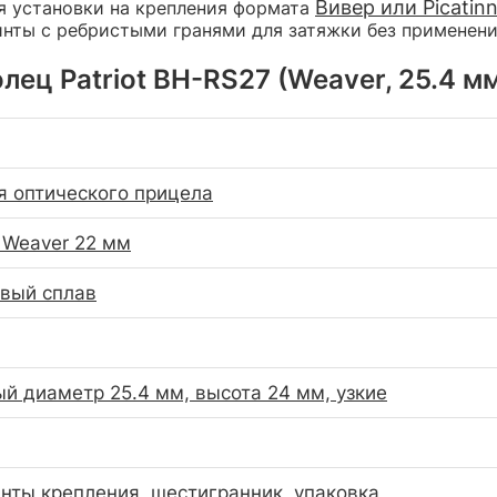
Вивер или Picatin
я установки на крепления формата
инты с ребристыми гранями для затяжки без применени
ец Patriot BH-RS27 (Weaver, 25.4 мм
я оптического прицела
 Weaver 22 мм
вый сплав
й диаметр 25.4 мм, высота 24 мм, узкие
инты крепления, шестигранник, упаковка