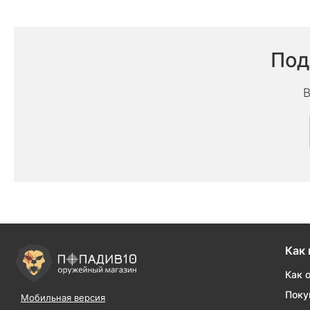
Под
В
Как 
Как 
Поку
Мобильная версия