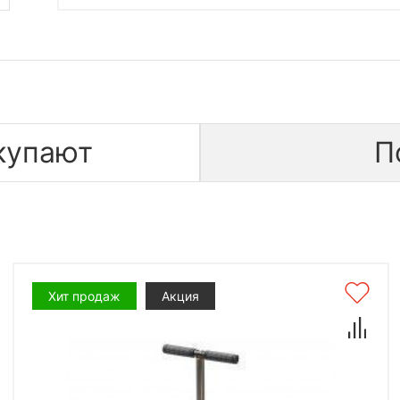
купают
П
Хит продаж
Акция