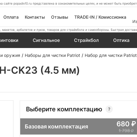
а сайте popadiv10.ru представлена в ознакомительных целях, и не может быть приобр
Оплата
Контакты
Отзывы
TRADE-IN / Комиссионка
И
 макетов, арбалетов и луков, товаров для страйкбола и самообороны. Быстрая доставк
интовки
Сигнальное
Страйкбол
Оптика
ки оружия
Наборы для чистки Patriot
Набор для чистки Patrio
BH-CK23 (4.5 мм)
Выберите комплектацию
680
Базовая комплектация
1 798