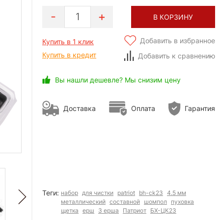
1
В КОРЗИНУ
Добавить в избранное
Купить в 1 клик
Купить в кредит
Добавить к сравнению
Вы нашли дешевле? Мы снизим цену
Доставка
Оплата
Гарантия
Теги:
набор
для чистки
patriot
bh-ck23
4.5 мм
металлический
составной
шомпол
пуховка
щетка
ерш
3 ерша
Патриот
БХ-ЦК23