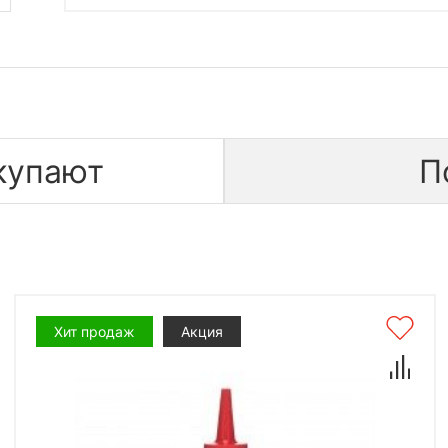
купают
П
Хит продаж
Акция