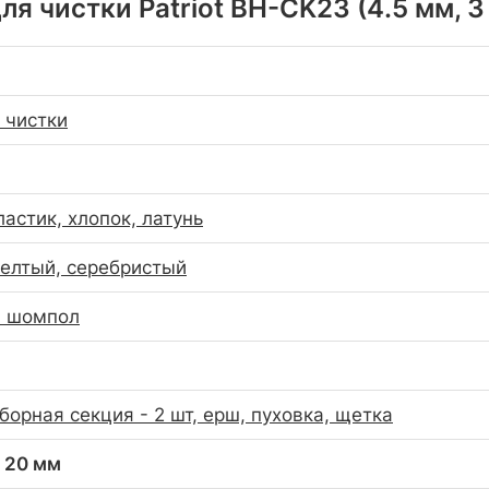
я чистки Patriot BH-CK23 (4.5 мм, 
 чистки
астик, хлопок, латунь
елтый, серебристый
й шомпол
борная секция - 2 шт, ерш, пуховка, щетка
x 20 мм