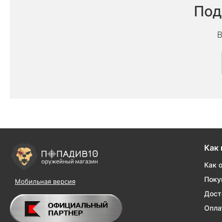
Под
В
Как 
Как 
Поку
Мобильная версия
Дост
Опла