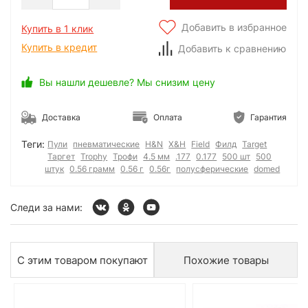
Добавить в избранное
Купить в 1 клик
Купить в кредит
Добавить к сравнению
Вы нашли дешевле? Мы снизим цену
Доставка
Оплата
Гарантия
Теги:
Пули
пневматические
H&N
Х&Н
Field
Филд
Target
Таргет
Trophy
Трофи
4.5 мм
.177
0.177
500 шт
500
штук
0.56 грамм
0.56 г
0.56г
полусферические
domed
Следи за нами:
С этим товаром покупают
Похожие товары