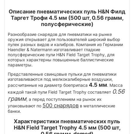
Описание пневматических пуль H&N Филд
Таргет Трофи 4.5 мм (500 шт, 0.56 грамм,
полусферические)
Разнообразие снарядов для пневматики на рынке
оружия открывает для пользователей широкий выбор
пулек разных видов и калибров. Компания из Германии
Haendler & Natermann изготавливает гладкие
полусферические пули H&N Field Target Trophy, для
которых характерны повышенные баллистические
параметры.
Представленные свинцовые пульки для пневматики
изготавливаются под мелкокалиберные воздушки,
4.5 мм
рассчитанные на диаметр боеприпаса
. Масса
0.56
каждой такой пули Field Target Trophy составляет
грамм
, а перед поступлением на рынок их
500 снарядов
упаковывают по
в металлические
банки.
Характеристики пневматических пуль
H&N Field Target Trophy 4.5 мм (500 шт,
0.56 грамм, domed)