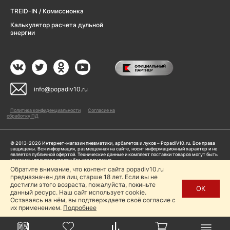
TREID-IN / Комиссионка
Калькулятор расчета дульной
энергии
info@popadiv10.ru
Политика конфиденциальности
Согласие на
обработку ПД
© 2013-2026 Интернет-магазин пневматики, арбалетов и луков – PopadiV10.ru. Все права
защищены. Вся информация, размещенная на сайте, носит информационный характер и не
является публичной офертой. Технические данные и комплект поставки товаров могут быть
изменены производителем без уведомления
ИП Жарук Александр Сергеевич, ОГРНИП: 314504704200042
Обратите внимание, что контент сайта popadiv10.ru
Пользуясь сайтом Popadiv10.ru, пользователь автоматически соглашается с условиями,
предназначен для лиц старше 18 лет. Если вы не
прописанными в
Политике конфиденциальности
достигли этого возраста, пожалуйста, покиньте
ОК
данный ресурс. Наш сайт использует cookie.
Копирование любой информации (тексты, фото, видео и др.) с сайта Popadiv10 запрещено,
за исключением наличия письменного согласия администрации сайта Popadiv10.
Оставаясь на нём, вы подтверждаете своё согласие с
их применением.
Подробнее