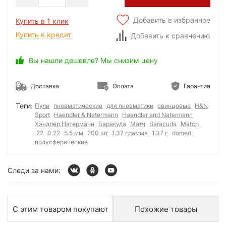
Добавить в избранное
Купить в 1 клик
Купить в кредит
Добавить к сравнению
Вы нашли дешевле? Мы снизим цену
Доставка
Оплата
Гарантия
Теги:
Пули
пневматические
для пневматики
свинцовые
H&N
Sport
Haendler & Natermann
Haendler and Natermann
Хэндлер Натерманн
Баракуда
Матч
Baracuda
Match
.22
0.22
5.5 мм
200 шт
1.37 грамма
1.37 г
domed
полусферические
Следи за нами:
С этим товаром покупают
Похожие товары