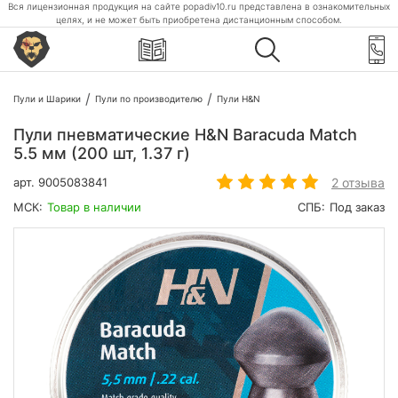
Вся лицензионная продукция на сайте popadiv10.ru представлена в ознакомительных
целях, и не может быть приобретена дистанционным способом.
Пули и Шарики
Пули по производителю
Пули H&N
Пули пневматические H&N Baracuda Match
5.5 мм (200 шт, 1.37 г)
2 отзыва
арт.
9005083841
МСК:
Товар в наличии
СПБ:
Под заказ