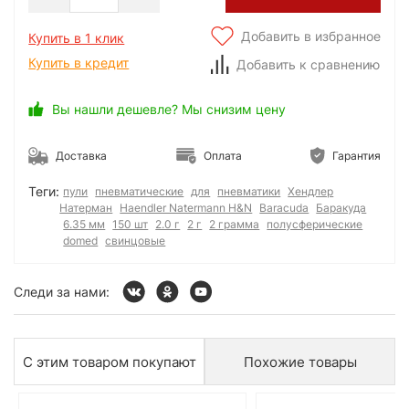
Добавить в избранное
Купить в 1 клик
Купить в кредит
Добавить к сравнению
Вы нашли дешевле? Мы снизим цену
Доставка
Оплата
Гарантия
Теги:
пули
пневматические
для
пневматики
Хендлер
Натерман
Haendler Natermann H&N
Baracuda
Баракуда
6.35 мм
150 шт
2.0 г
2 г
2 грамма
полусферические
domed
свинцовые
Следи за нами:
С этим товаром покупают
Похожие товары