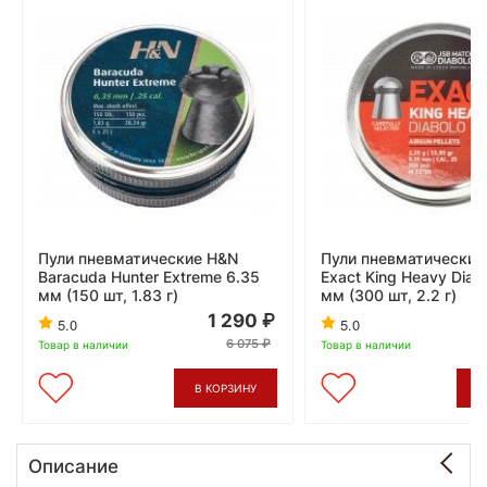
Пули пневматические H&N
Пули пневматические
Baracuda Hunter Extreme 6.35
Exact King Heavy Diab
мм (150 шт, 1.83 г)
мм (300 шт, 2.2 г)
1 290
5.0
5.0
6 075
Товар в наличии
Товар в наличии
В КОРЗИНУ
В
Описание