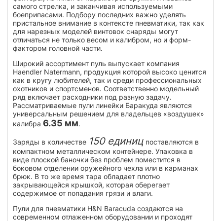
самого стрелка, и заканчивая используемыми
боеприпасами. Подбору последних важно уделять
пристальное внимание в контексте пневматики, так как
для нарезных моделей винтовок снаряды могут
отличаться не только весом и калибром, но и форм-
фактором головной части.
Широкий ассортимент пуль выпускает компания
Haendler Natermann, продукция которой высоко ценится
как в кругу любителей, так и среди профессиональных
охотников и спортсменов. Соответственно модельный
ряд включает расходники под разную задачу.
Рассматриваемые пули линейки Баракуда являются
универсальным решением для владельцев «воздушек»
6.35 мм
калибра
.
150 единиц
Заряды в количестве
поставляются в
компактном металлическом контейнере. Упаковка в
виде плоской баночки без проблем поместится в
боковом отделении оружейного чехла или в карманах
брюк. В то же время тара обладает плотно
закрывающейся крышкой, которая оберегает
содержимое от попадания грязи и влаги.
Пули для пневматики H&N Baracuda создаются на
современном отлаженном оборудовании и проходят