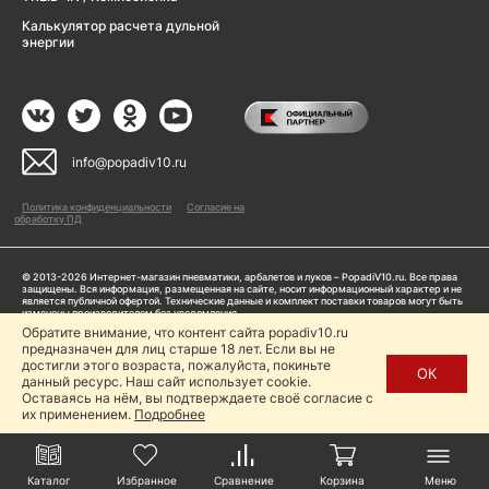
Калькулятор расчета дульной
энергии
info@popadiv10.ru
Политика конфиденциальности
Согласие на
обработку ПД
© 2013-2026 Интернет-магазин пневматики, арбалетов и луков – PopadiV10.ru. Все права
защищены. Вся информация, размещенная на сайте, носит информационный характер и не
является публичной офертой. Технические данные и комплект поставки товаров могут быть
изменены производителем без уведомления
ИП Жарук Александр Сергеевич, ОГРНИП: 314504704200042
Обратите внимание, что контент сайта popadiv10.ru
Пользуясь сайтом Popadiv10.ru, пользователь автоматически соглашается с условиями,
предназначен для лиц старше 18 лет. Если вы не
прописанными в
Политике конфиденциальности
достигли этого возраста, пожалуйста, покиньте
ОК
данный ресурс. Наш сайт использует cookie.
Копирование любой информации (тексты, фото, видео и др.) с сайта Popadiv10 запрещено,
за исключением наличия письменного согласия администрации сайта Popadiv10.
Оставаясь на нём, вы подтверждаете своё согласие с
их применением.
Подробнее
Каталог
Избранное
Сравнение
Корзина
Меню