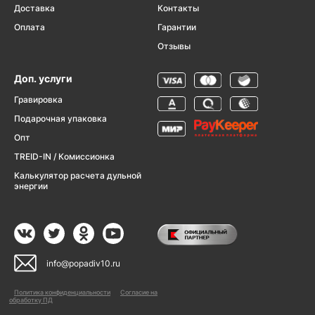
Доставка
Контакты
Оплата
Гарантии
Отзывы
Доп. услуги
Гравировка
Подарочная упаковка
Опт
TREID-IN / Комиссионка
Калькулятор расчета дульной
энергии
info@popadiv10.ru
Политика конфиденциальности
Согласие на
обработку ПД