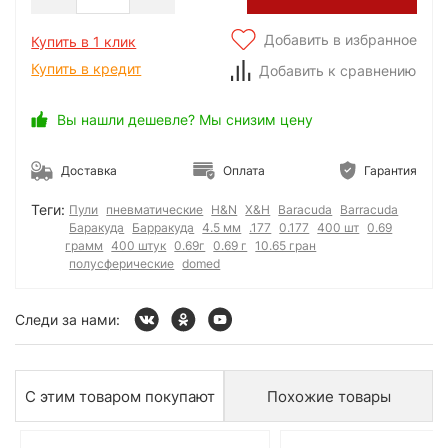
Добавить в избранное
Купить в 1 клик
Купить в кредит
Добавить к сравнению
Вы нашли дешевле? Мы снизим цену
Доставка
Оплата
Гарантия
Теги:
Пули
пневматические
H&N
Х&Н
Baracuda
Barracuda
Баракуда
Барракуда
4.5 мм
.177
0.177
400 шт
0.69
грамм
400 штук
0.69г
0.69 г
10.65 гран
полусферические
domed
Следи за нами:
С этим товаром покупают
Похожие товары