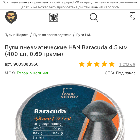
Вся лицензионная продукция на сайте popadiv10.ru представлена в ознакомительных
целях, и не может быть приобретена дистанционным способом.
Пули и Шарики
Пули по производителю
Пули H&N
Пули пневматические H&N Baracuda 4.5 мм
(400 шт, 0.69 грамм)
1 отзыв
арт.
9005083560
МСК:
Товар в наличии
СПБ:
Под заказ