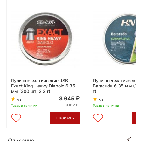
Пули пневматические JSB
Пули пневматические
Exact King Heavy Diabolo 6.35
Baracuda 6.35 мм (150
мм (300 шт, 2.2 г)
г)
3 645
5.0
5.0
9 812
Товар в наличии
Товар в наличии
В КОРЗИНУ
В
Описание