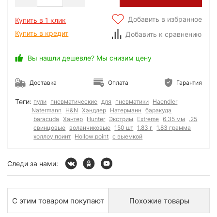
Добавить в избранное
Купить в 1 клик
Купить в кредит
Добавить к сравнению
Вы нашли дешевле? Мы снизим цену
Доставка
Оплата
Гарантия
Теги:
пули
пневматические
для
пневматики
Haendler
Natermann
H&N
Хэндлер
Натерманн
баракуда
baracuda
Хантер
Hunter
Экстрим
Extreme
6.35 мм
.25
свинцовые
воланчиковые
150 шт
1.83 г
1.83 грамма
холлоу поинт
Hollow point
с выемкой
Следи за нами:
С этим товаром покупают
Похожие товары