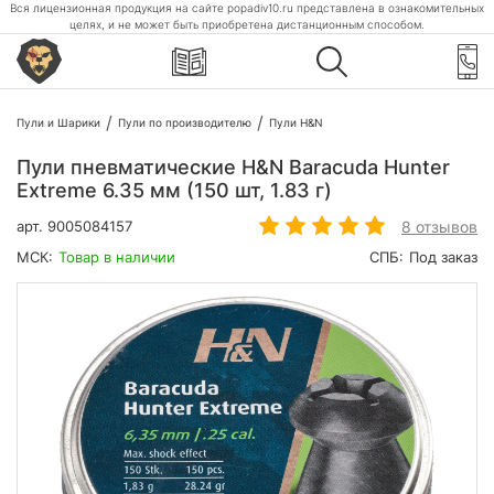
Вся лицензионная продукция на сайте popadiv10.ru представлена в ознакомительных
целях, и не может быть приобретена дистанционным способом.
Пули и Шарики
Пули по производителю
Пули H&N
Пули пневматические H&N Baracuda Hunter
Extreme 6.35 мм (150 шт, 1.83 г)
8 отзывов
арт.
9005084157
МСК:
Товар в наличии
СПБ:
Под заказ