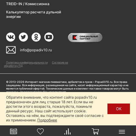
TREID-IN / Комиссионка
Калькулятор расчета дульной
энергии
info@popadiv10.ru
Политика конфиденциальности
Согласие на
обработку ПД
© 2013-2026 Интернет-магазин пневматики, арбалетов и луков – PopadiV10.ru. Все права
защищены. Вся информация, размещенная на сайте, носит информационный характер и не
является публичной офертой. Технические данные и комплект поставки товаров могут быть
изменены производителем без уведомления
ИП Жарук Александр Сергеевич, ОГРНИП: 314504704200042
Обратите внимание, что контент сайта popadiv10.ru
Пользуясь сайтом Popadiv10.ru, пользователь автоматически соглашается с условиями,
предназначен для лиц старше 18 лет. Если вы не
прописанными в
Политике конфиденциальности
достигли этого возраста, пожалуйста, покиньте
ОК
данный ресурс. Наш сайт использует cookie.
Копирование любой информации (тексты, фото, видео и др.) с сайта Popadiv10 запрещено,
за исключением наличия письменного согласия администрации сайта Popadiv10.
Оставаясь на нём, вы подтверждаете своё согласие с
их применением.
Подробнее