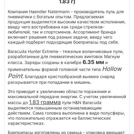
1.83 г)
Компания Haendler Natermann - производитель пуль для
пневматики с богатым опытом. Предлагаемая
продукция выделяется высоким качеством исполнения,
ввиду чего востребована как среди стрелков-
любителей, так и спортсменов. Ассортимент бренда
включает решения под разные задачи, ввиду чего
каждый подберет подходящие боеприпасы под себя.
Baracuda Hunter Extreme - тяжелые воланчиковые пули,
разработанные для пневматических винтовок Магнум
6.35 мм
класса. Заряды созданы в калибре
и
Hollow
примечательны формой головной части типа
Point
. Благодаря крестообразной выемке снаряд
раскрывается при попадании в мишень.
Это приводит к увеличению области поражения и
максимальной передаче энергии. С учетом увеличенной
1.83 грамма
массы до
пули H&N Baracuda
выделяются повышенным останавливающим
действием. Сама головка выполнена в виде полусферы,
что положительно отражается на баллистических
характеристиках.
Боеприпасы изготовлены из свинца - упаковка вмещает