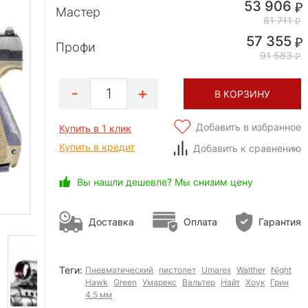
53 906
Мастер
81 711
57 355
Профи
91 583
1
В КОРЗИНУ
Добавить в избранное
Купить в 1 клик
Купить в кредит
Добавить к сравнению
Вы нашли дешевле? Мы снизим цену
Доставка
Оплата
Гарантия
Теги:
Пневматический
пистолет
Umarex
Walther
Night
Hawk
Green
Умарекс
Вальтер
Найт
Хоук
Грин
4.5 мм