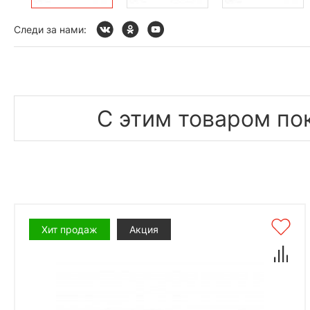
Следи за нами:
С этим товаром по
Хит продаж
Акция