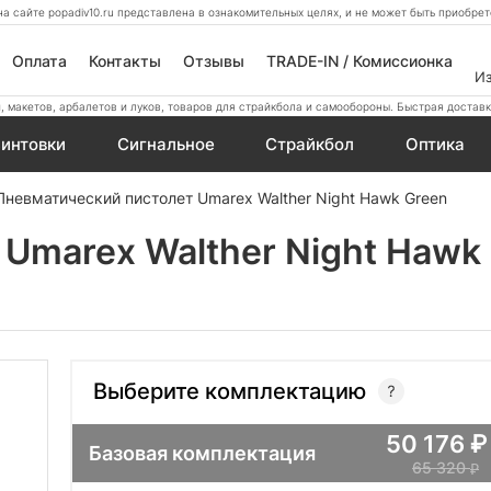
а сайте popadiv10.ru представлена в ознакомительных целях, и не может быть приобр
Оплата
Контакты
Отзывы
TRADE-IN / Комиссионка
И
 макетов, арбалетов и луков, товаров для страйкбола и самообороны. Быстрая доставк
интовки
Сигнальное
Страйкбол
Оптика
Пневматический пистолет Umarex Walther Night Hawk Green
Umarex Walther Night Hawk
Выберите комплектацию
50 176
Базовая комплектация
65 320