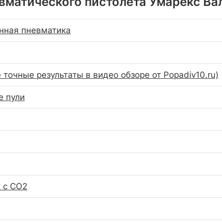
вматического пистолета Умарекс Вал
нная пневматика
 точные результаты в видео обзоре от Popadiv10.ru)
е пули
 с СО2