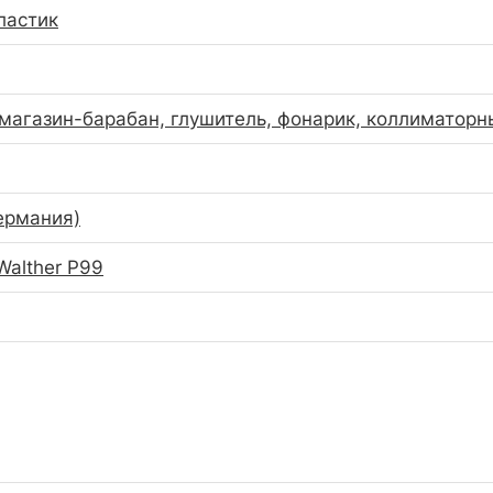
ластик
 магазин-барабан, глушитель, фонарик, коллиматорн
ермания)
Walther P99