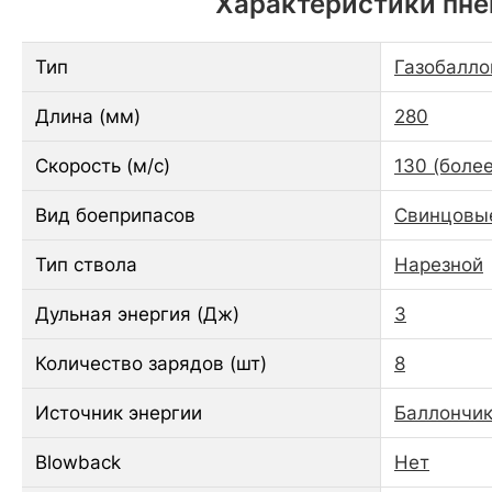
Характеристики пне
Тип
Газобалло
Длина (мм)
280
Скорость (м/с)
130 (более
Вид боеприпасов
Свинцовы
Тип ствола
Нарезной
Дульная энергия (Дж)
3
Количество зарядов (шт)
8
Источник энергии
Баллончик
Blowback
Нет