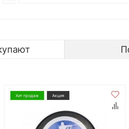
купают
П
Хит продаж
Акция