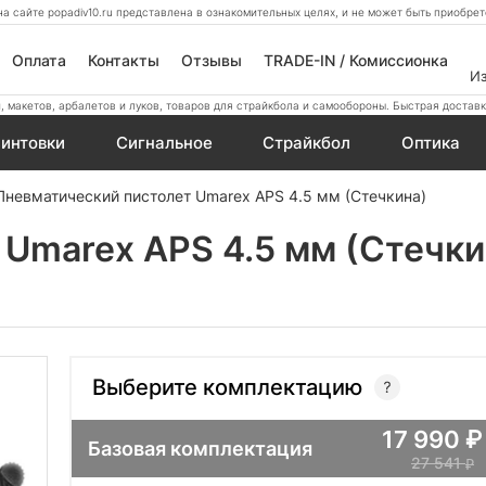
а сайте popadiv10.ru представлена в ознакомительных целях, и не может быть приобр
Оплата
Контакты
Отзывы
TRADE-IN / Комиссионка
И
 макетов, арбалетов и луков, товаров для страйкбола и самообороны. Быстрая доставк
интовки
Сигнальное
Страйкбол
Оптика
Пневматический пистолет Umarex APS 4.5 мм (Стечкина)
Umarex APS 4.5 мм (Стечки
Выберите комплектацию
17 990
Базовая комплектация
27 541