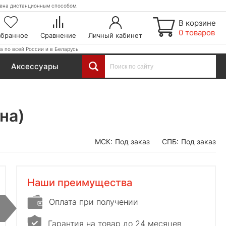
етена дистанционным способом.
В корзине
0 товаров
збранное
Сравнение
Личный кабинет
а по всей России и в Беларусь
Аксессуары
на)
МСК:
Под заказ
СПБ:
Под заказ
Наши преимущества
Оплата при получении
Гарантия на товар до 24 месяцев