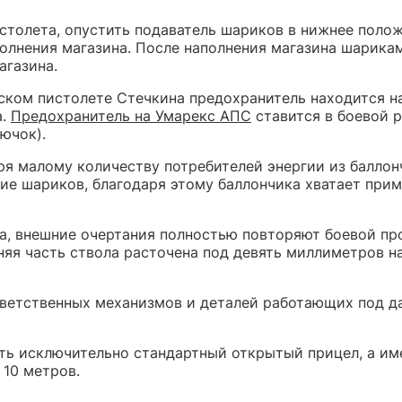
истолета, опустить подаватель шариков в нижнее поло
полнения магазина. После наполнения магазина шарика
агазина.
еском пистолете Стечкина предохранитель находится н
а.
Предохранитель на Умарекс АПС
ставится в боевой 
ючок).
я малому количеству потребителей энергии из баллон
ние шариков, благодаря этому баллончика хватает при
а, внешние очертания полностью повторяют боевой пр
няя часть ствола расточена под девять миллиметров на 
ответственных механизмов и деталей работающих под д
ь исключительно стандартный открытый прицел, а име
 10 метров.