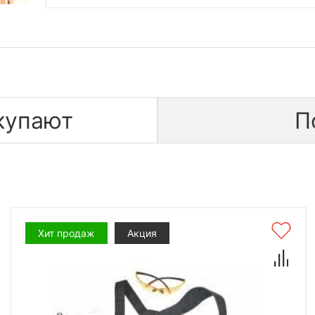
купают
П
Хит продаж
Акция