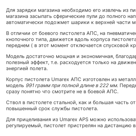
Для зарядки магазина необходимо его извлечь из п
магазина засыпать сферические пули до полного на
автоматически подожмет шарики к верхней части м
В отличии от боевого пистолета АПС, на пневматич
кнопочного типа, движется вдоль корпуса пистолет
переднем ( в этот момент отключается спусковой кр
Модель достаточно мощная и экономичная, благодар
полезный эффект, т.е. расходуется только на движе
энергией полета.
Корпус пистолета Umarex АПС изготовлен из металл
модель
991 грамм при полной длине в 222 мм
. Перед
сразу понятно что смотрите не в боевой АПС.
Ствол в пистолете стальной, как и большая часть 
повышенный срок службы пистолета.
Для прицеливания из Umarex APS можно использоват
регулируемый, пистолет пристрелян на дистанцию в