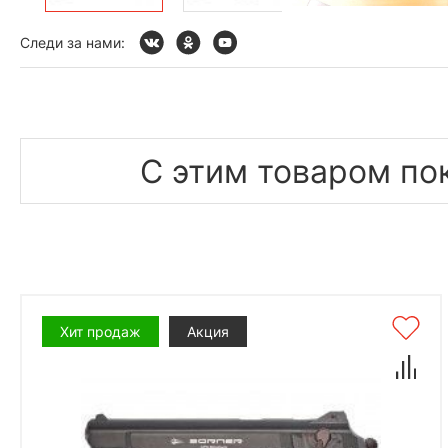
Следи за нами:
С этим товаром по
Хит продаж
Акция