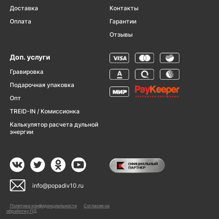
Доставка
Контакты
Оплата
Гарантии
Отзывы
Доп. услуги
Гравировка
Подарочная упаковка
Опт
TREID-IN / Комиссионка
Калькулятор расчета дульной
энергии
info@popadiv10.ru
Политика конфиденциальности
Согласие на
обработку ПД