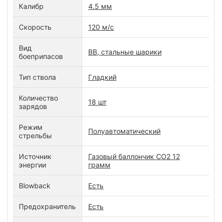
Калибр
4.5 мм
Скорость
120 м/с
Вид
BB, стальные шарики
боеприпасов
Тип ствола
Гладкий
Количество
18 шт
зарядов
Режим
Полуавтоматический
стрельбы
Источник
Газовый баллончик CO2 12
энергии
грамм
Blowback
Есть
Предохранитель
Есть