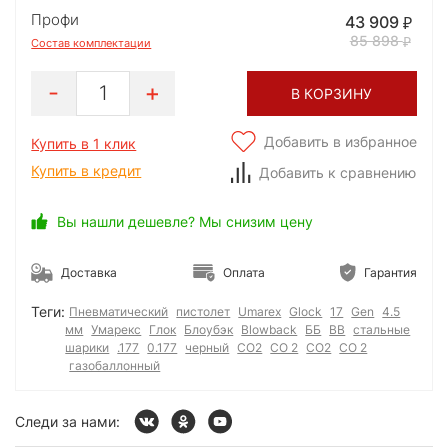
Профи
43 909
85 898
Состав комплектации
1
В КОРЗИНУ
Добавить в избранное
Купить в 1 клик
Купить в кредит
Добавить к сравнению
Вы нашли дешевле? Мы снизим цену
Доставка
Оплата
Гарантия
Теги:
Пневматический
пистолет
Umarex
Glock
17
Gen
4.5
мм
Умарекс
Глок
Блоубэк
Blowback
ББ
BB
стальные
шарики
.177
0.177
черный
CO2
CO 2
СО2
СО 2
газобаллонный
Следи за нами: