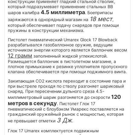
конструкции применяет гладкий стальной стволик,
который подразумевает применение стальных BB
4.5 миллиметра
шаров калибра
. Боеприпасы
18 мест
заряжаются в однорядный магазин на
,
который обеспечивает подачу снарядов при помощи
пружины в конструкции механизма.
Пистолет пневматический Umarex Glock 17 Blowback
разрабатывался газобаллонное оружие, ведущим
источником энергии которого является баллончик весом
12 грамм
заполненный жидкой углекислотой.
Размещается баллончик в пистолетном магазине, а
плотное примыкание к резинке уплотнителя пропускного
клапана обеспечивается при помощи поджимного винта.
Закипающая CO2 кислота переходит в состояние пара и
при выстреле проходя по стволу разгоняет шариковый
снаряд. При пересечении дульного среза 4.5-
120
миллиметровый шарик разгоняется до скорости
метров в секунду
. Пистолет Глок 17
пневматический с блоубэком Умарекс поставляется на
гражданский оружейный рынок с мощностью, которая
3 Дж
не превышает отметки
.
Глок 17 Umarex комплектуется подвижным