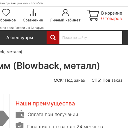
етена дистанционным способом.
В корзине
0 товаров
збранное
Сравнение
Личный кабинет
а по всей России и в Беларусь
Аксессуары
ck, металл)
мм (Blowback, металл)
МСК:
Под заказ
СПБ:
Под заказ
Наши преимущества
Оплата при получении
Гарантия на товар до 24 месяцев