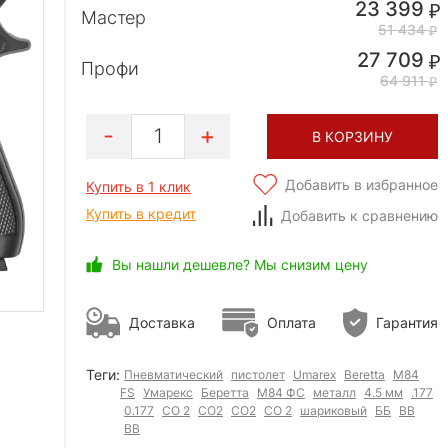
23 399
Мастер
51 434
27 709
Профи
64 911
1
В КОРЗИНУ
Добавить в избранное
Купить в 1 клик
Купить в кредит
Добавить к сравнению
Вы нашли дешевле? Мы снизим цену
Доставка
Оплата
Гарантия
Теги:
Пневматический
пистолет
Umarex
Beretta
M84
FS
Умарекс
Беретта
М84 ФС
металл
4.5 мм
.177
0.177
СО 2
СО2
CO2
CO 2
шариковый
ББ
ВВ
BB