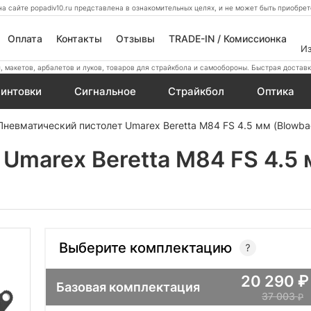
а сайте popadiv10.ru представлена в ознакомительных целях, и не может быть приобр
Оплата
Контакты
Отзывы
TRADE-IN / Комиссионка
И
 макетов, арбалетов и луков, товаров для страйкбола и самообороны. Быстрая доставк
интовки
Сигнальное
Страйкбол
Оптика
Пневматический пистолет Umarex Beretta M84 FS 4.5 мм (Blowba
Umarex Beretta M84 FS 4.5 
Выберите комплектацию
20 290
Базовая комплектация
37 003