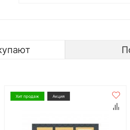
купают
П
Хит продаж
Акция