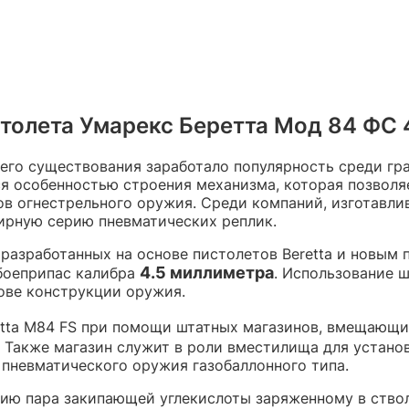
олета Умарекс Беретта Мод 84 ФС 4
его существования заработало популярность среди гр
ся особенностью строения механизма, которая позволя
в огнестрельного оружия. Среди компаний, изготавли
ирную серию пневматических реплик.
разработанных на основе пистолетов Beretta и новым 
4.5 миллиметра
боеприпас калибра
. Использование 
нове конструкции оружия.
etta M84 FS при помощи штатных магазинов, вмещающ
 Также магазин служит в роли вместилища для устано
пневматического оружия газобаллонного типа.
гию пара закипающей углекислоты заряженному в ствол 