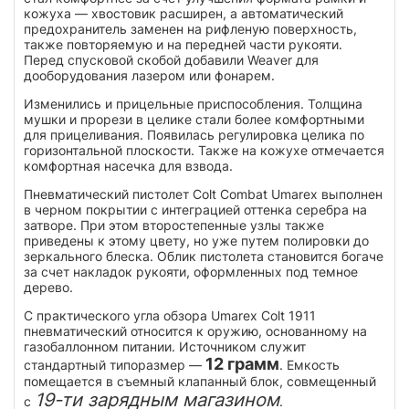
кожуха — хвостовик расширен, а автоматический
предохранитель заменен на рифленую поверхность,
также повторяемую и на передней части рукояти.
Перед спусковой скобой добавили Weaver для
дооборудования лазером или фонарем.
Изменились и прицельные приспособления. Толщина
мушки и прорези в целике стали более комфортными
для прицеливания. Появилась регулировка целика по
горизонтальной плоскости. Также на кожухе отмечается
комфортная насечка для взвода.
Пневматический пистолет Colt Combat Umarex выполнен
в черном покрытии с интеграцией оттенка серебра на
затворе. При этом второстепенные узлы также
приведены к этому цвету, но уже путем полировки до
зеркального блеска. Облик пистолета становится богаче
за счет накладок рукояти, оформленных под темное
дерево.
С практического угла обзора Umarex Colt 1911
пневматический относится к оружию, основанному на
газобаллонном питании. Источником служит
12 грамм
стандартный типоразмер —
. Емкость
помещается в съемный клапанный блок, совмещенный
19-ти зарядным магазином
с
.