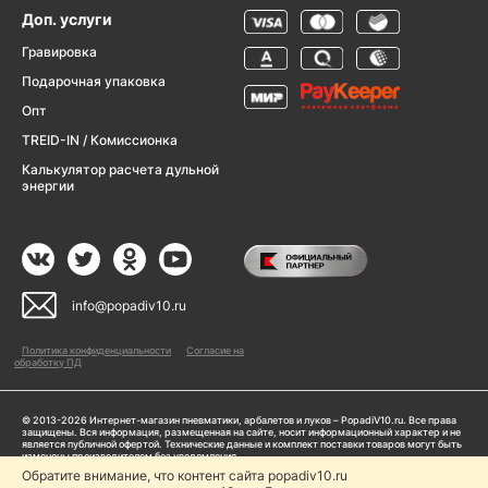
Доп. услуги
Гравировка
Подарочная упаковка
Опт
TREID-IN / Комиссионка
Калькулятор расчета дульной
энергии
info@popadiv10.ru
Политика конфиденциальности
Согласие на
обработку ПД
© 2013-2026 Интернет-магазин пневматики, арбалетов и луков – PopadiV10.ru. Все права
защищены. Вся информация, размещенная на сайте, носит информационный характер и не
является публичной офертой. Технические данные и комплект поставки товаров могут быть
изменены производителем без уведомления
ИП Жарук Александр Сергеевич, ОГРНИП: 314504704200042
Обратите внимание, что контент сайта popadiv10.ru