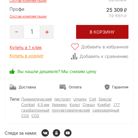
Состав комплектации
Профи
25 309
72 551
Состав комплектации
1
В КОРЗИНУ
Добавить в избранное
Купить в 1 клик
Купить в кредит
Добавить к сравнению
Вы нашли дешевле? Мы снизим цену
Доставка
Оплата
Гарантия
Теги:
Пневматический
пистолет
Umarex
Colt
Special
Combat
4.5 мм
Умарекс
Кольт
Спешл
Комбат
.177
газобаллонный
полуавтоматический
самозарядный
СО2
CO2
Следи за нами: