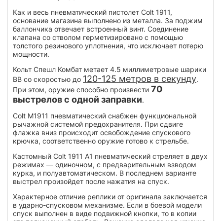
Как и весь пневматический пистолет Colt 1911,
основание магазина выполнено из металла. За поджим
баллончика отвечает встроенный винт. Соединение
клапана со стволом герметизировано с помощью
толстого резинового уплотнения, что исключает потерю
мощности.
Кольт Спешл Комбат метает 4.5 миллиметровые шарики
120-125 метров в секунду
BB со скоростью до
.
70
При этом, оружие способно произвести
выстрелов с одной заправки
.
Colt M1911 пневматический снабжен функциональной
рычажной системой предохранителя. При сдвиге
флажка вниз происходит освобождение спускового
крючка, соответственно оружие готово к стрельбе.
Кастомный Colt 1911 A1 пневматический стреляет в двух
режимах — одиночном, с предварительным взводом
курка, и полуавтоматическом. В последнем варианте
выстрел произойдет после нажатия на спуск.
Характерное отличие реплики от оригинала заключается
в ударно-спусковом механизме. Если в боевой модели
спуск выполнен в виде подвижной кнопки, то в копии