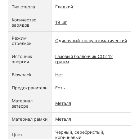
Тип ствола
Гладкий
Количество
19 шт
зарядов
Режим
Одиночный, полуавтоматический
стрельбы
Источник
Газовый баллончик CO2 12
энергии
грамм
Blowback
Нет
Предохранитель
Есть
Материал
Металл
затвора
Материал рамки
Металл
Черный, серебристый,
Цвет
коричневый