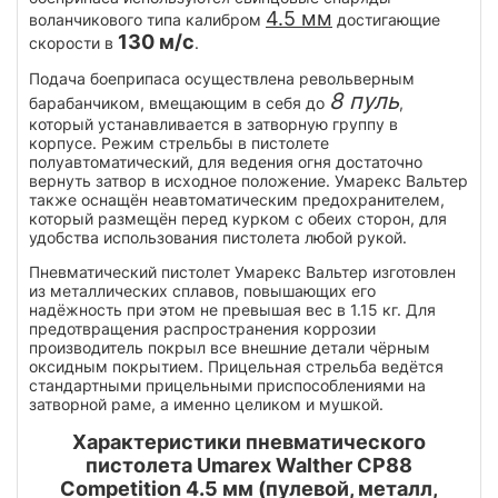
4.5 мм
воланчикового типа калибром
достигающие
130 м/с
скорости в
.
Подача боеприпаса осуществлена револьверным
8 пуль
барабанчиком, вмещающим в себя до
,
который устанавливается в затворную группу в
корпусе. Режим стрельбы в пистолете
полуавтоматический, для ведения огня достаточно
вернуть затвор в исходное положение. Умарекс Вальтер
также оснащён неавтоматическим предохранителем,
который размещён перед курком с обеих сторон, для
удобства использования пистолета любой рукой.
Пневматический пистолет Умарекс Вальтер изготовлен
из металлических сплавов, повышающих его
надёжность при этом не превышая вес в 1.15 кг. Для
предотвращения распространения коррозии
производитель покрыл все внешние детали чёрным
оксидным покрытием. Прицельная стрельба ведётся
стандартными прицельными приспособлениями на
затворной раме, а именно целиком и мушкой.
Характеристики пневматического
пистолета Umarex Walther CP88
Competition 4.5 мм (пулевой, металл,