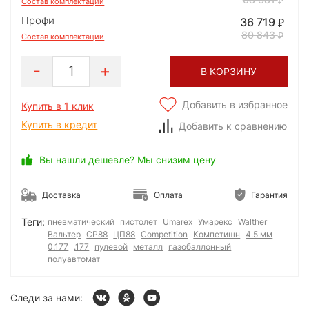
Состав комплектации
Профи
36 719
80 843
Состав комплектации
1
В КОРЗИНУ
Добавить в избранное
Купить в 1 клик
Купить в кредит
Добавить к сравнению
Вы нашли дешевле? Мы снизим цену
Доставка
Оплата
Гарантия
Теги:
пневматический
пистолет
Umarex
Умарекс
Walther
Вальтер
CP88
ЦП88
Competition
Компетишн
4.5 мм
0.177
.177
пулевой
металл
газобаллонный
полуавтомат
Следи за нами: