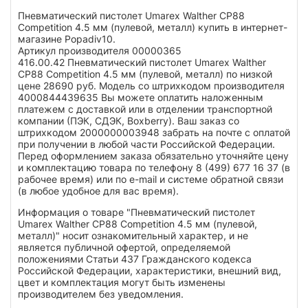
Пневматический пистолет Umarex Walther CP88
Competition 4.5 мм (пулевой, металл) купить в интернет-
магазине Popadiv10.
Артикул производителя 00000365
416.00.42 Пневматический пистолет Umarex Walther
CP88 Competition 4.5 мм (пулевой, металл) по низкой
цене 28690 руб. Модель со штрихкодом производителя
4000844439635 Вы можете оплатить наложенным
платежем с доставкой или в отделении транспортной
компании (ПЭК, СДЭК, Boxberry). Ваш заказ со
штрихкодом 2000000003948 забрать на почте с оплатой
при получении в любой части Российской Федерации.
Перед оформлением заказа обязательно уточняйте цену
и комплектацию товара по телефону 8 (499) 677 16 37 (в
рабочее время) или по e-mail и системе обратной связи
(в любое удобное для вас время).
Информация о товаре "Пневматический пистолет
Umarex Walther CP88 Competition 4.5 мм (пулевой,
металл)" носит ознакомительный характер, и не
является публичной офертой, определяемой
положениями Статьи 437 Гражданского кодекса
Российской Федерации, характеристики, внешний вид,
цвет и комплектация могут быть изменены
производителем без уведомления.