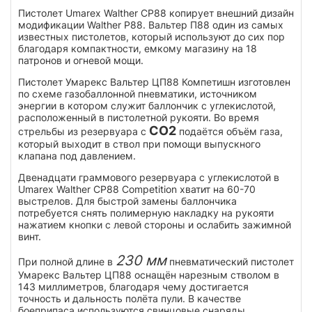
Пистолет Umarex Walther CP88 копирует внешний дизайн
модификации Walther P88. Вальтер П88 один из самых
известных пистолетов, который используют до сих пор
благодаря компактности, емкому магазину на 18
патронов и огневой мощи.
Пистолет Умарекс Вальтер ЦП88 Компетишн изготовлен
по схеме газобаллонной пневматики, источником
энергии в котором служит баллончик с углекислотой,
расположенный в пистолетной рукояти. Во время
CO2
стрельбы из резервуара с
подаётся объём газа,
который выходит в ствол при помощи выпускного
клапана под давлением.
Двенадцати граммового резервуара с углекислотой в
Umarex Walther CP88 Competition хватит на 60-70
выстрелов. Для быстрой замены баллончика
потребуется снять полимерную накладку на рукояти
нажатием кнопки с левой стороны и ослабить зажимной
винт.
230 мм
При полной длине в
пневматический пистолет
Умарекс Вальтер ЦП88 оснащён нарезным стволом в
143 миллиметров, благодаря чему достигается
точность и дальность полёта пули. В качестве
боеприпаса используются свинцовые снаряды