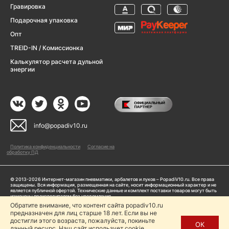
Гравировка
Подарочная упаковка
Опт
TREID-IN / Комиссионка
Калькулятор расчета дульной
энергии
info@popadiv10.ru
Политика конфиденциальности
Согласие на
обработку ПД
© 2013-2026 Интернет-магазин пневматики, арбалетов и луков – PopadiV10.ru. Все права
защищены. Вся информация, размещенная на сайте, носит информационный характер и не
является публичной офертой. Технические данные и комплект поставки товаров могут быть
изменены производителем без уведомления
ИП Жарук Александр Сергеевич, ОГРНИП: 314504704200042
Обратите внимание, что контент сайта popadiv10.ru
Пользуясь сайтом Popadiv10.ru, пользователь автоматически соглашается с условиями,
предназначен для лиц старше 18 лет. Если вы не
прописанными в
Политике конфиденциальности
достигли этого возраста, пожалуйста, покиньте
ОК
данный ресурс. Наш сайт использует cookie.
Копирование любой информации (тексты, фото, видео и др.) с сайта Popadiv10 запрещено,