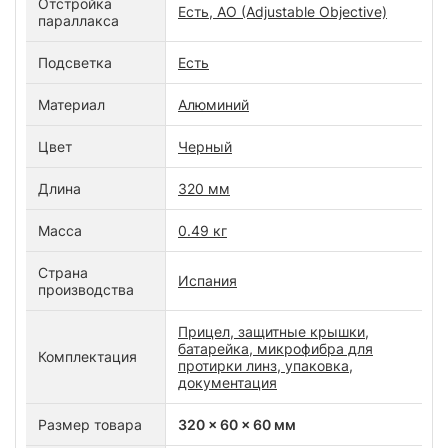
Отстройка
Есть, AO (Adjustable Objective)
параллакса
Подсветка
Есть
Материал
Алюминий
Цвет
Черный
Длина
320 мм
Масса
0.49 кг
Страна
Испания
производства
Прицел, защитные крышки,
батарейка, микрофибра для
Комплектация
протирки линз, упаковка,
документация
Размер товара
320 x 60 x 60 мм