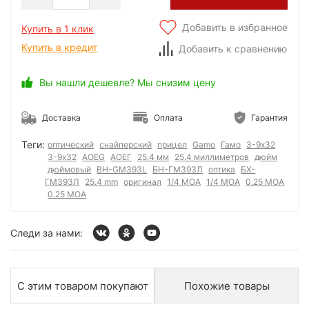
Добавить в избранное
Купить в 1 клик
Купить в кредит
Добавить к сравнению
Вы нашли дешевле? Мы снизим цену
Доставка
Оплата
Гарантия
Теги:
оптический
снайперский
прицел
Gamo
Гамо
3-9x32
3-9х32
AOEG
АОЕГ
25.4 мм
25.4 миллиметров
дюйм
дюймовый
BH-GM393L
БН-ГМ393Л
оптика
БХ-
ГМ393Л
25.4 mm
оригинал
1/4 МОА
1/4 MOA
0.25 МОА
0.25 MOA
Следи за нами:
С этим товаром покупают
Похожие товары