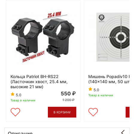
Кольца Patriot BH-RS22
Мишень Popadiv10 P
(Ласточкин хвост, 25.4 мм,
(140x140 мм, 50 шт, 
высокие 21 мм)
5.0
550
5.0
Товар в наличии
1 200
Товар в наличии
В КОРЗИНУ
В
Описание