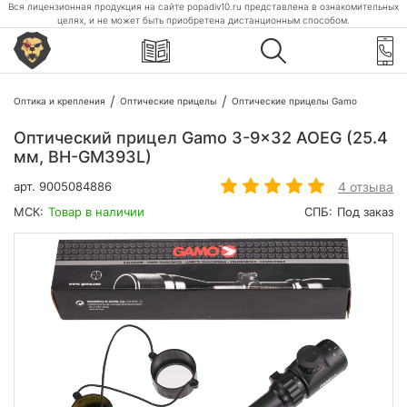
Вся лицензионная продукция на сайте popadiv10.ru представлена в ознакомительных
целях, и не может быть приобретена дистанционным способом.
Оптика и крепления
Оптические прицелы
Оптические прицелы Gamo
Оптический прицел Gamo 3-9x32 AOEG (25.4
мм, BH-GM393L)
4 отзыва
арт.
9005084886
МСК:
Товар в наличии
СПБ:
Под заказ