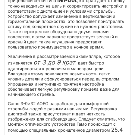
Mil-Dot
прицельной сетки типа
, которая дает стрелку
точно наводиться на цель и корректировать настройки в
соответствии с дистанцией и условиями стрельбы.
Устройство допускает изменение в вертикальной и
горизонтальной плоскостях, это позволяет пристрелять
оптику под конкретное оружие на нужном расстоянии.
Также перекрестие оборудовано двумя видами
подсветки, в этом варианте присутствует зеленый и
красный цвет, такие улучшения предоставят
пользователю преимущество в ночное время.
Увеличение в рассматриваемой экземпляре, которое
от 3 до 9 крат
изменяется
, дает быстро
адаптироваться к условиям и маневрам цели.
Благодаря этому появляется возможность легко
уловить детали и сфокусироваться перед выстрелом.
Упрощенная и интуитивно понятная настройка
обеспечивает легкую регулировку прицела даже для
начинающего стрелка.
Gamo 3-9x32 AOEG разработан для комфортной
стрельбы людей с разными навыками. Регулировка
диоптрий также присутствует и дает четкость
изображения для слабовидящих. Следует отметить, что
монтаж оптического устройства Гамо происходит с
25.4
помощью специальных кронштейнов диаметром