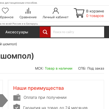
етена дистанционным способом.
В корзине
0 товаров
збранное
Сравнение
Личный кабинет
а по всей России и в Беларусь
Аксессуары
ый шомпол)
й шомпол)
МСК:
Товар в наличии
СПБ:
Под заказ
Наши преимущества
Оплата при получении
Гарантия на товар до 24 месяцев