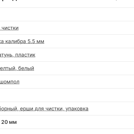
 чистки
а калибра 5.5 мм
атунь, пластик
елтый, белый
 шомпол
орный, ерши для чистки, упаковка
x 20 мм