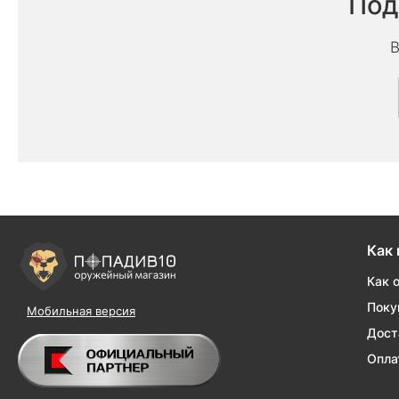
Под
В
Как 
Как 
Поку
Мобильная версия
Дост
Опла