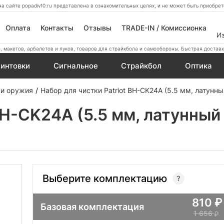
а сайте popadiv10.ru представлена в ознакомительных целях, и не может быть приобр
Оплата
Контакты
Отзывы
TRADE-IN / Комиссионка
И
 макетов, арбалетов и луков, товаров для страйкбола и самообороны. Быстрая доставк
интовки
Сигнальное
Страйкбол
Оптика
ки оружия
Набор для чистки Patriot BH-CK24A (5.5 мм, латунн
 BH-CK24A (5.5 мм, латунны
Выберите комплектацию
810
Базовая комплектация
1 656