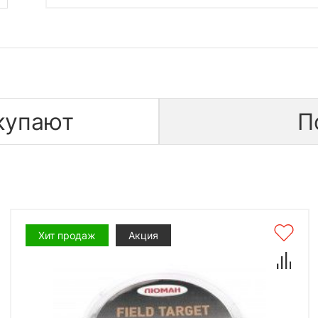
купают
П
Хит продаж
Акция