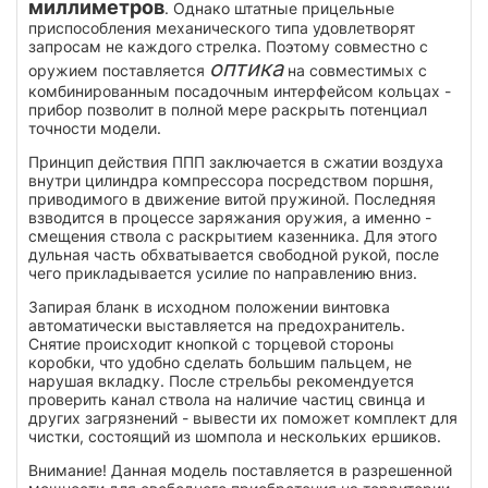
миллиметров
. Однако штатные прицельные
приспособления механического типа удовлетворят
запросам не каждого стрелка. Поэтому совместно с
оптика
оружием поставляется
на совместимых с
комбинированным посадочным интерфейсом кольцах -
прибор позволит в полной мере раскрыть потенциал
точности модели.
Принцип действия ППП заключается в сжатии воздуха
внутри цилиндра компрессора посредством поршня,
приводимого в движение витой пружиной. Последняя
взводится в процессе заряжания оружия, а именно -
смещения ствола с раскрытием казенника. Для этого
дульная часть обхватывается свободной рукой, после
чего прикладывается усилие по направлению вниз.
Запирая бланк в исходном положении винтовка
автоматически выставляется на предохранитель.
Снятие происходит кнопкой с торцевой стороны
коробки, что удобно сделать большим пальцем, не
нарушая вкладку. После стрельбы рекомендуется
проверить канал ствола на наличие частиц свинца и
других загрязнений - вывести их поможет комплект для
чистки, состоящий из шомпола и нескольких ершиков.
Внимание! Данная модель поставляется в разрешенной