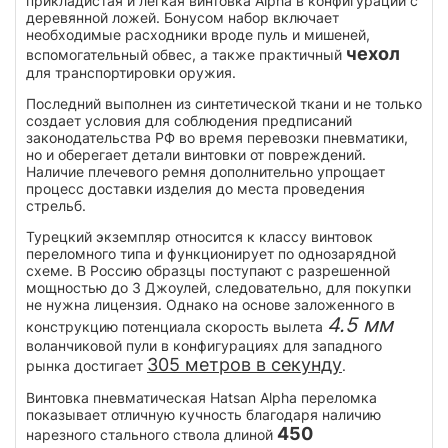
прикладистая и легкая винтовка Alpha в конфигурации с
деревянной ложей. Бонусом набор включает
необходимые расходники вроде пуль и мишеней,
чехол
вспомогательный обвес, а также практичный
для транспортировки оружия.
Последний выполнен из синтетической ткани и не только
создает условия для соблюдения предписаний
законодательства РФ во время перевозки пневматики,
но и оберегает детали винтовки от повреждений.
Наличие плечевого ремня дополнительно упрощает
процесс доставки изделия до места проведения
стрельб.
Турецкий экземпляр относится к классу винтовок
переломного типа и функционирует по однозарядной
схеме. В Россию образцы поступают с разрешенной
мощностью до 3 Джоулей, следовательно, для покупки
не нужна лицензия. Однако на основе заложенного в
4.5 мм
конструкцию потенциала скорость вылета
воланчиковой пули в конфигурациях для западного
305 метров в секунду
рынка достигает
.
Винтовка пневматическая Hatsan Alpha переломка
показывает отличную кучность благодаря наличию
450
нарезного стального ствола длиной