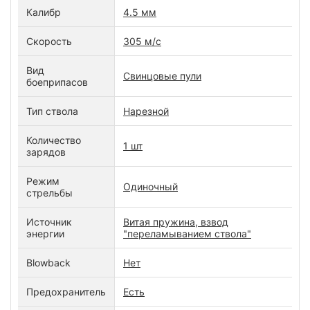
Калибр
4.5 мм
Скорость
305 м/с
Вид
Свинцовые пули
боеприпасов
Тип ствола
Нарезной
Количество
1 шт
зарядов
Режим
Одиночный
стрельбы
Источник
Витая пружина, взвод
энергии
"переламыванием ствола"
Blowback
Нет
Предохранитель
Есть