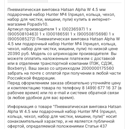
Пневматическая винтовка Hatsan Alpha W 4.5 мм
подарочный набор Hunter №4 (прицел, кольца, чехол,
набор для чистки, мишени, пули) купить в интернет-
магазине Popadiv10.
Артикул производителя 1 x (00236597) 1 x
(90050810463) 1 x (00018659) 1 x (90050815698) 1 x
(9005085272) Пневматическая винтовка Hatsan Alpha W
4.5 мм подарочный набор Hunter №4 (прицел, кольца,
чехол, набор для чистки, мишени, пули) по низкой цене
20390 руб. Модель со штрихкодом производителя Вы
можете оплатить наложенным платежем с доставкой
или в отделении транспортной компании (ПЭК, СДЭК,
Boxberry). Ваш заказ со штрихкодом 2000000175560
забрать на почте с оплатой при получении в любой части
Российской Федерации.
Перед оформлением заказа обязательно уточняйте цену
и комплектацию товара по телефону 8 (499) 677 16 37 (в
рабочее время) или по e-mail и системе обратной связи
(в любое удобное для вас время).
Информация о товаре "Пневматическая винтовка Hatsan
Alpha W 4.5 мм подарочный набор Hunter №4 (прицел,
кольца, чехол, набор для чистки, мишени, пули)" носит
ознакомительный характер, и не является публичной
офертой, определяемой положениями Статьи 437