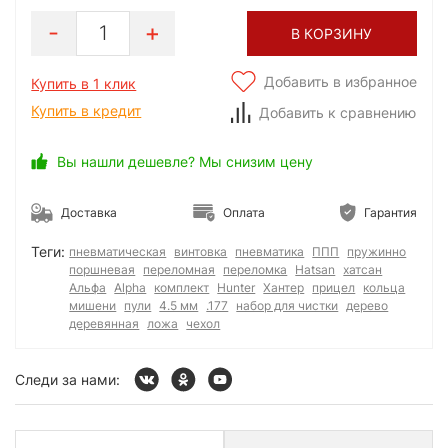
1
В КОРЗИНУ
Добавить в избранное
Купить в 1 клик
Купить в кредит
Добавить к сравнению
Вы нашли дешевле? Мы снизим цену
Доставка
Оплата
Гарантия
Теги:
пневматическая
винтовка
пневматика
ППП
пружинно
поршневая
переломная
переломка
Hatsan
хатсан
Альфа
Alpha
комплект
Hunter
Хантер
прицел
кольца
мишени
пули
4.5 мм
.177
набор для чистки
дерево
деревянная
ложа
чехол
Следи за нами: