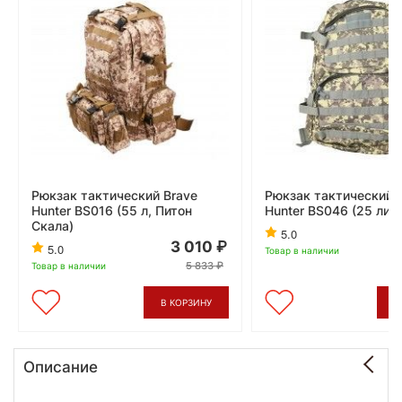
Рюкзак тактический Brave
Рюкзак тактический 
Hunter BS016 (55 л, Питон
Hunter BS046 (25 лит
Скала)
5.0
3 010
5.0
Товар в наличии
5 833
Товар в наличии
В КОРЗИНУ
В
Описание